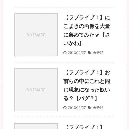
【ラブライブ！】に
こまきの画像を大量
に集めてみたｗ【さ
いかわ】
2013/11/27
未分類
【ラブライブ！】お
前らの中にこれと同
じ現象になった奴い
る？【バグ？】
2013/11/27
未分類
【ラブライブ！】