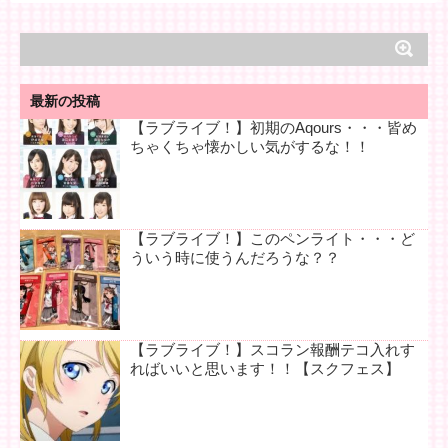
最新の投稿
【ラブライブ！】初期のAqours・・・皆め
ちゃくちゃ懐かしい気がするな！！
【ラブライブ！】このペンライト・・・ど
ういう時に使うんだろうな？？
【ラブライブ！】スコラン報酬テコ入れす
ればいいと思います！！【スクフェス】