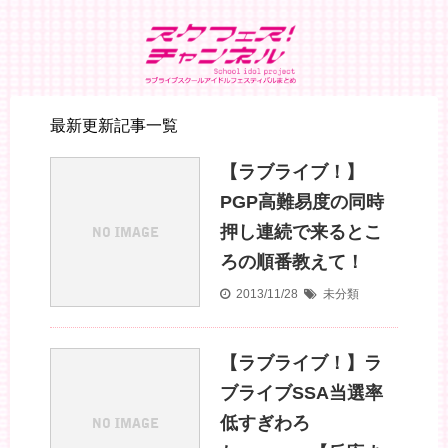
最新更新記事一覧
【ラブライブ！】
PGP高難易度の同時
押し連続で来るとこ
ろの順番教えて！
2013/11/28
未分類
【ラブライブ！】ラ
ブライブSSA当選率
低すぎわろ