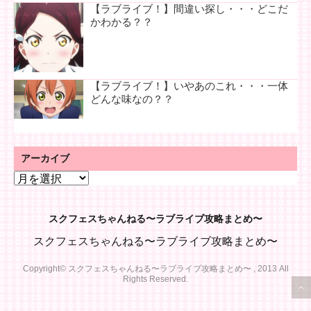
【ラブライブ！】間違い探し・・・どこだ
かわかる？？
【ラブライブ！】いやあのこれ・・・一体
どんな味なの？？
アーカイブ
ア
ー
カ
スクフェスちゃんねる〜ラブライブ攻略まとめ〜
イ
ブ
スクフェスちゃんねる〜ラブライブ攻略まとめ〜
Copyright© スクフェスちゃんねる〜ラブライブ攻略まとめ〜 , 2013 All
Rights Reserved.