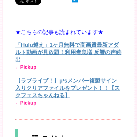
★こちらの記事も読まれています★
「Hulu越え」1ヶ月無料で高画質最新アダ
ルト動画が見放題！利用者急増 反響の声続
出
←Pickup
【ラブライブ！】μ’sメンバー複製サイン
入りクリアファイルをプレゼント！！【ス
クフェスちゃんねる】
←Pickup