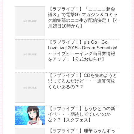
【ラブライブ！】「ニコニコ超会
議３」で電撃G'sマガジン＆コミッ
ク編集部のニコ生が配信決定！【4
月26日10時から】
【ラブライブ！】μ’s Go→Go!
LoveLive! 2015～Dream Sensation!
～ライブビューイング当日券情報
をアップ！【公式お知らせ】
【ラブライブ！】CDを集めようと
思ってるんだけど・・・通算何枚
くらいあるの？？
【ラブライブ！】もうひとつの新
イベ・・・期待してていいのか
な？？【スクフェス】
【ラブライブ！】理華ちゃんずっ