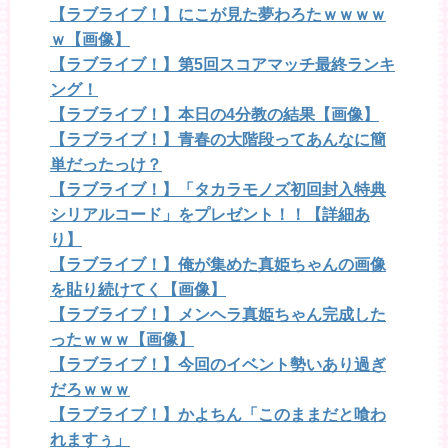
【ラブライブ！】にこが見た夢わろたｗｗｗｗ
ｗ【画像】
【ラブライブ！】第5回スコアマッチ最終ランキ
ング！
【ラブライブ！】本日の4分教の結果【画像】
【ラブライブ！】青春の大階段ってあんなに簡
単だったっけ？
【ラブライブ！】「タカラモノズ初回封入特典
シリアルコード」をプレゼント！！【詳細あ
り】
【ラブライブ！】俺が集めた真姫ちゃんの画像
を貼り続けてく【画像】
【ラブライブ！】メンヘラ真姫ちゃん完成した
ったｗｗｗ【画像】
【ラブライブ！】今回のイベント勢いあり過ぎ
だろｗｗｗ
【ラブライブ！】かよちん「このままだと喰わ
れますぅ」