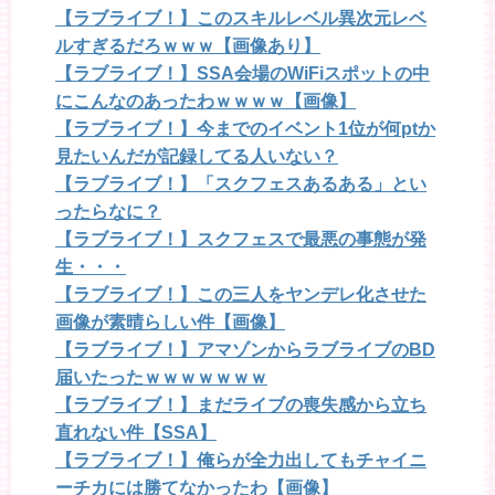
【ラブライブ！】このスキルレベル異次元レベ
ルすぎるだろｗｗｗ【画像あり】
【ラブライブ！】SSA会場のWiFiスポットの中
にこんなのあったわｗｗｗｗ【画像】
【ラブライブ！】今までのイベント1位が何ptか
見たいんだが記録してる人いない？
【ラブライブ！】「スクフェスあるある」とい
ったらなに？
【ラブライブ！】スクフェスで最悪の事態が発
生・・・
【ラブライブ！】この三人をヤンデレ化させた
画像が素晴らしい件【画像】
【ラブライブ！】アマゾンからラブライブのBD
届いたったｗｗｗｗｗｗｗ
【ラブライブ！】まだライブの喪失感から立ち
直れない件【SSA】
【ラブライブ！】俺らが全力出してもチャイニ
ーチカには勝てなかったわ【画像】