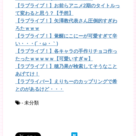
【ラブライブ！】お前らアニメ2期のタイトルっ
て変わると思う？【予想】
【ラブライブ！】矢澤教代表さん圧倒的すぎわ
ろたｗｗｗ
【ラブライブ！】覚醒にこにーが可愛すぎて辛
い・・・(´・ω・｀)
【ラブライブ！】各キャラの手作りチョコ作っ
たったｗｗｗｗｗ【可愛いすぎｗ】
【ラブライブ！】穂乃果が検索してそうなこと
あげてけ！
【ラブライバー】えりちーのカップリングで希
とのがあるけど・・・
- 未分類