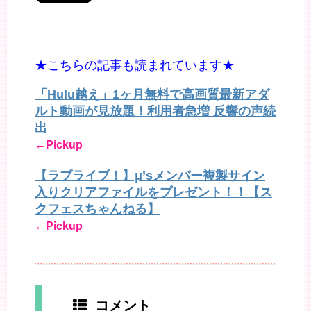
★こちらの記事も読まれています★
「Hulu越え」1ヶ月無料で高画質最新アダ
ルト動画が見放題！利用者急増 反響の声続
出
←Pickup
【ラブライブ！】μ’sメンバー複製サイン
入りクリアファイルをプレゼント！！【ス
クフェスちゃんねる】
←Pickup
コメント