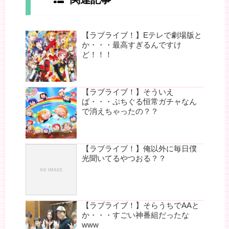
【ラブライブ！】Eテレで劇場版と
か・・・最高すぎるんですけ
ど！！！
【ラブライブ！】そういえ
ば・・・ぷちぐる恒常ガチャなん
で消えちゃったの？？
【ラブライブ！】俺以外に毎日僕
光聞いてるやつおる？？
【ラブライブ！】そらうちでAAと
か・・・すごい神番組だったな
www