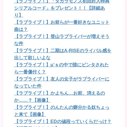
【ラブライブ！】「タカラモノズ初回封入特典
シリアルコード」をプレゼント！！【詳細あ
り】
【ラブライブ！】お前らが一番好きなユニット
曲は？
【ラブライブ！】登山ラブライバーが増えそう
な件
【ラブライブ！】二期はA-RISEのライバル感を
出して欲しいよな
【ラブライブ！】μ’ｓの中で誰にビンタされた
ら一番傷付く？
【ラブライブ！】友人の女子がラブライバーに
なっていた件
【ラブライブ！】かよちん…お前、消えるの
か……？【画像】
【ラブライブ！】のんたんの癖分かる奴ちょっ
と来て【画像】
【ラブライブ！】EDの値段っていくらだっけ？