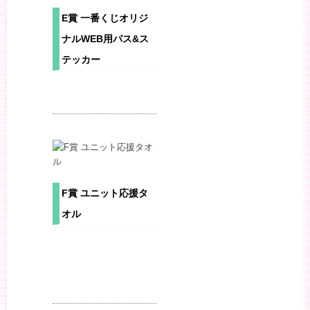
E賞 一番くじオリジ
ナルWEB用パス&ス
テッカー
F賞 ユニット応援タ
オル