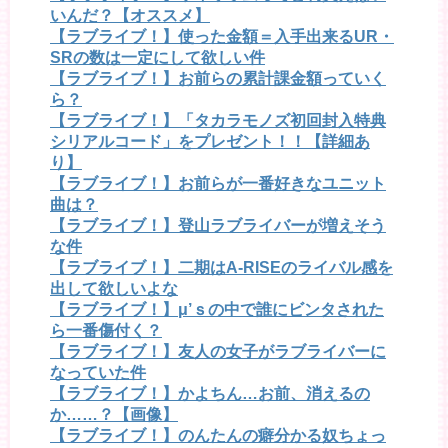
いんだ？【オススメ】
【ラブライブ！】使った金額＝入手出来るUR・
SRの数は一定にして欲しい件
【ラブライブ！】お前らの累計課金額っていく
ら？
【ラブライブ！】「タカラモノズ初回封入特典
シリアルコード」をプレゼント！！【詳細あ
り】
【ラブライブ！】お前らが一番好きなユニット
曲は？
【ラブライブ！】登山ラブライバーが増えそう
な件
【ラブライブ！】二期はA-RISEのライバル感を
出して欲しいよな
【ラブライブ！】μ’ｓの中で誰にビンタされた
ら一番傷付く？
【ラブライブ！】友人の女子がラブライバーに
なっていた件
【ラブライブ！】かよちん…お前、消えるの
か……？【画像】
【ラブライブ！】のんたんの癖分かる奴ちょっ