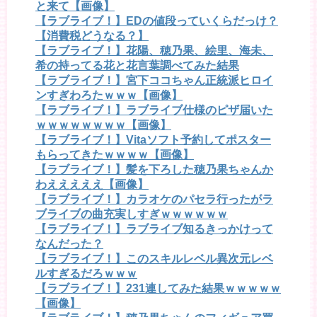
と来て【画像】
【ラブライブ！】EDの値段っていくらだっけ？
【消費税どうなる？】
【ラブライブ！】花陽、穂乃果、絵里、海未、
希の持ってる花と花言葉調べてみた結果
【ラブライブ！】宮下ココちゃん正統派ヒロイ
ンすぎわろたｗｗｗ【画像】
【ラブライブ！】ラブライブ仕様のピザ届いた
ｗｗｗｗｗｗｗｗ【画像】
【ラブライブ！】Vitaソフト予約してポスター
もらってきたｗｗｗｗ【画像】
【ラブライブ！】髪を下ろした穂乃果ちゃんか
わえええええ【画像】
【ラブライブ！】カラオケのパセラ行ったがラ
ブライブの曲充実しすぎｗｗｗｗｗｗ
【ラブライブ！】ラブライブ知るきっかけって
なんだった？
【ラブライブ！】このスキルレベル異次元レベ
ルすぎるだろｗｗｗ
【ラブライブ！】231連してみた結果ｗｗｗｗｗ
【画像】