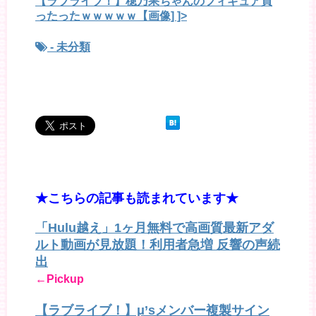
【ラブライブ！】穂乃果ちゃんのフィギュア買
ったったｗｗｗｗｗ【画像] ]>
- 未分類
★こちらの記事も読まれています★
「Hulu越え」1ヶ月無料で高画質最新アダ
ルト動画が見放題！利用者急増 反響の声続
出
←Pickup
【ラブライブ！】μ’sメンバー複製サイン