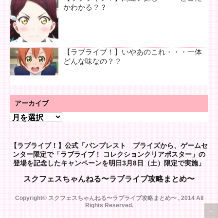
かわかる？？
【ラブライブ！】いやあのこれ・・・一体
どんな味なの？？
アーカイブ
ア
ー
カ
【ラブライブ！】公式「バンプレスト プライズから、ゲームセ
イ
ンター限定で「ラブライブ！ コレクションクリアポスター」の
ブ
登場を記念したキャンペーンを明日3月8日（土）限定で実施」
スクフェスちゃんねる〜ラブライブ攻略まとめ〜
Copyright© スクフェスちゃんねる〜ラブライブ攻略まとめ〜 , 2014 All
Rights Reserved.