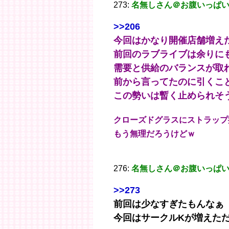
273:
名無しさん＠お腹いっぱ
>>206
今回はかなり開催店舗増え
前回のラブライブは余りに
需要と供給のバランスが取
前から言ってたのに引くこ
この勢いは暫く止められそ
クローズドグラスにストラップ
もう無理だろうけどｗ
276:
名無しさん＠お腹いっぱ
>>273
前回は少なすぎたもんなぁ
今回はサークルKが増えた