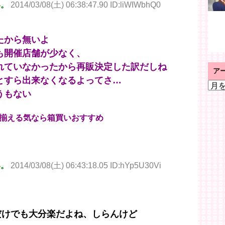
い。
2014/03/08(土) 06:38:47.90 ID:liWIWbhQ0
たから無いよ
も開催店舗が少なく、
れていなかったから再販決定した訳だしね
ア
とすら出来なくなるよってさ…
ア
うもない
ー
カ
イ
揃える気なら箱買いおすすめ
ブ
い。
2014/03/08(土) 06:43:18.05 ID:hYp5U30Vi
だけでも大分楽だよね、しらんけど