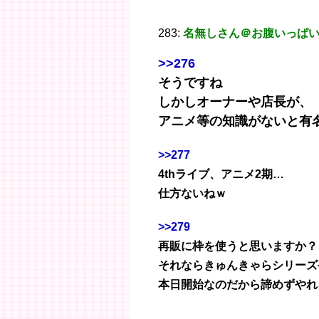
283:
名無しさん＠お腹いっぱ
>>276
そうですね
しかしオーナーや店長が、
アニメ等の知識がないと有
>>277
4thライブ、アニメ2期…
仕方ないねｗ
>>279
再販に枠を使うと思いますか？
それならきゅんきゃらシリーズ
本日開始なのだから諦めずやれ