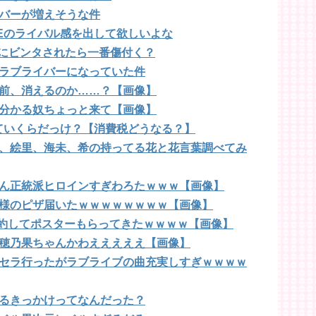
バーが増えそうな件
SEのライバル感を出して欲しいよな
誰にビンタされたら一番傷付く？
ラブライバーになっていた件
前、消えるのか……？【画像】
分かる奴ちょっと来て【画像】
ていくらだっけ？【消費税どうなる？】
、絵里、海未、希の持ってる花と花言葉調べてみ
ん正統派ヒロインすぎわろたｗｗｗ【画像】
様のピザ届いたｗｗｗｗｗｗｗｗ【画像】
予約してポスターもらってきたｗｗｗｗ【画像】
穂乃果ちゃんかわえええええ【画像】
セラ行ったがラブライブの曲充実しすぎｗｗｗｗ
るきっかけってなんだった？