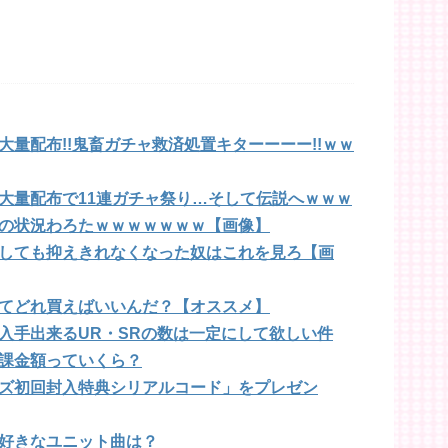
量配布!!鬼畜ガチャ救済処置キターーーー!!ｗｗ
大量配布で11連ガチャ祭り…そして伝説へｗｗｗ
の状況わろたｗｗｗｗｗｗｗ【画像】
しても抑えきれなくなった奴はこれを見ろ【画
てどれ買えばいいんだ？【オススメ】
入手出来るUR・SRの数は一定にして欲しい件
課金額っていくら？
ズ初回封入特典シリアルコード」をプレゼン
好きなユニット曲は？