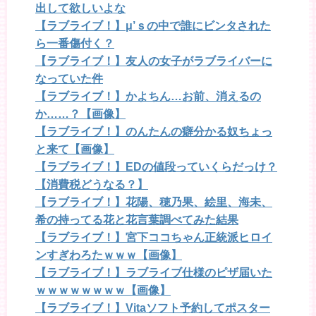
出して欲しいよな
【ラブライブ！】μ’ｓの中で誰にビンタされた
ら一番傷付く？
【ラブライブ！】友人の女子がラブライバーに
なっていた件
【ラブライブ！】かよちん…お前、消えるの
か……？【画像】
【ラブライブ！】のんたんの癖分かる奴ちょっ
と来て【画像】
【ラブライブ！】EDの値段っていくらだっけ？
【消費税どうなる？】
【ラブライブ！】花陽、穂乃果、絵里、海未、
希の持ってる花と花言葉調べてみた結果
【ラブライブ！】宮下ココちゃん正統派ヒロイ
ンすぎわろたｗｗｗ【画像】
【ラブライブ！】ラブライブ仕様のピザ届いた
ｗｗｗｗｗｗｗｗ【画像】
【ラブライブ！】Vitaソフト予約してポスター