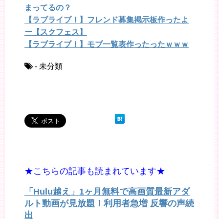
まってるの？
【ラブライブ！】フレンド募集掲示板作ったよ
ー【スクフェス】
【ラブライブ！】モブ一覧表作ったったｗｗｗ
- 未分類
★こちらの記事も読まれています★
「Hulu越え」1ヶ月無料で高画質最新アダ
ルト動画が見放題！利用者急増 反響の声続
出