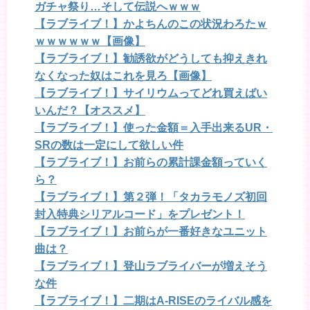
ガチャ祭り…そして伝説へｗｗｗ
【ラブライブ！】かよちんのこの状況わろたｗ
ｗｗｗｗｗｗ【画像】
【ラブライブ！】勧誘欲がどうしても抑えきれ
なくなった奴はこれを見ろ【画像】
【ラブライブ！】サイリウムってどれ買えばい
いんだ？【オススメ】
【ラブライブ！】使った金額＝入手出来るUR・
SRの数は一定にして欲しい件
【ラブライブ！】お前らの累計課金額っていく
ら？
【ラブライブ！】第２弾！「タカラモノズ初回
封入特典シリアルコード」をプレゼント！
【ラブライブ！】お前らが一番好きなユニット
曲は？
【ラブライブ！】登山ラブライバーが増えそう
な件
【ラブライブ！】二期はA-RISEのライバル感を