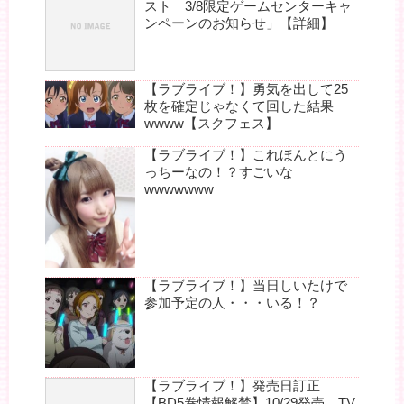
スト 3/8限定ゲームセンターキャ
ンペーンのお知らせ」【詳細】
【ラブライブ！】勇気を出して25
枚を確定じゃなくて回した結果
wwww【スクフェス】
【ラブライブ！】これほんとにう
っちーなの！？すごいな
wwwwwww
【ラブライブ！】当日しいたけで
参加予定の人・・・いる！？
【ラブライブ！】発売日訂正
【BD5巻情報解禁】10/29発売、TV