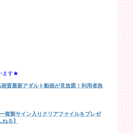
います★
で高画質最新アダルト動画が見放題！利用者急
バー複製サイン入りクリアファイルをプレゼ
んねる】