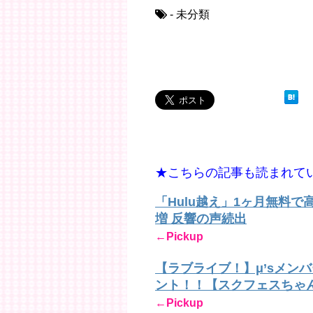
- 未分類
★こちらの記事も読まれて
「Hulu越え」1ヶ月無料
増 反響の声続出
←Pickup
【ラブライブ！】μ’sメン
ント！！【スクフェスちゃ
←Pickup