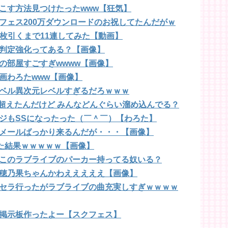
こす方法見つけたったwww【狂気】
フェス200万ダウンロードのお祝してたんだがｗ
枚引くまで11連してみた【動画】
判定強化ってある？【画像】
の部屋すごすぎwwww【画像】
画わろたwww【画像】
ベル異次元レベルすぎるだろｗｗｗ
T超えたんだけど みんなどんぐらい溜め込んでる？
ジもSSになったった（￣＾￣）【わろた】
メールばっかり来るんだが・・・【画像】
みた結果ｗｗｗｗｗ【画像】
このラブライブのパーカー持ってる奴いる？
穂乃果ちゃんかわえええええ【画像】
セラ行ったがラブライブの曲充実しすぎｗｗｗｗ
掲示板作ったよー【スクフェス】