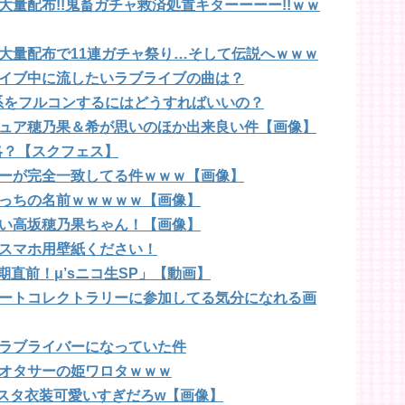
量配布!!鬼畜ガチャ救済処置キターーーー!!ｗｗ
大量配布で11連ガチャ祭り…そして伝説へｗｗｗ
イブ中に流したいラブライブの曲は？
系をフルコンするにはどうすればいいの？
ュア穂乃果＆希が思いのほか出来良い件【画像】
略？【スクフェス】
ーが完全一致してる件ｗｗｗ【画像】
っちの名前ｗｗｗｗｗ【画像】
い高坂穂乃果ちゃん！【画像】
スマホ用壁紙ください！
期直前！μ’sニコ生SP」【動画】
ートコレクトラリーに参加してる気分になれる画
ラブライバーになっていた件
オタサーの姫ワロタｗｗｗ
スタ衣装可愛いすぎだろw【画像】