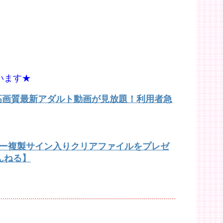
います★
で高画質最新アダルト動画が見放題！利用者急
バー複製サイン入りクリアファイルをプレゼ
んねる】