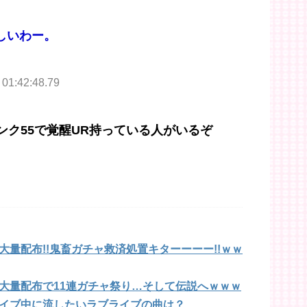
しいわー。
 01:42:48.79
ランク55で覚醒UR持っている人がいるぞ
量配布!!鬼畜ガチャ救済処置キターーーー!!ｗｗ
大量配布で11連ガチャ祭り…そして伝説へｗｗｗ
イブ中に流したいラブライブの曲は？