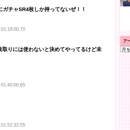
上にガチャSR4枚しか持ってないぜ！！
 01:18:00.70
ア
ア
二枚取りには使わないと決めてやってるけど未
ー
カ
イ
ブ
 01:40:00.65
 01:52:32.55