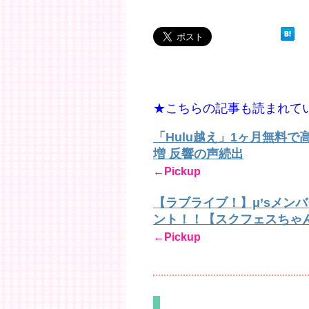
★こちらの記事も読まれて
「Hulu越え」1ヶ月無料
増 反響の声続出
←Pickup
【ラブライブ！】μ’sメン
ント！！【スクフェスちゃ
←Pickup