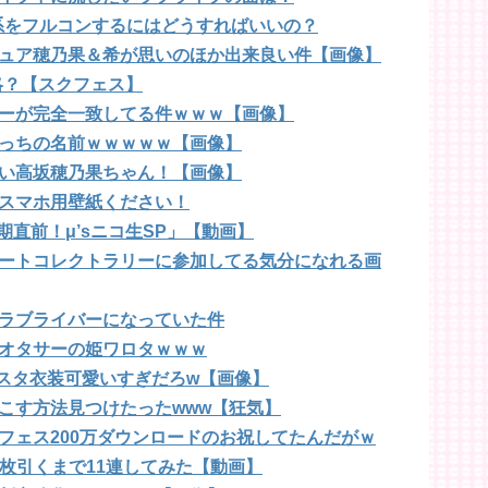
系をフルコンするにはどうすればいいの？
ュア穂乃果＆希が思いのほか出来良い件【画像】
略？【スクフェス】
ーが完全一致してる件ｗｗｗ【画像】
っちの名前ｗｗｗｗｗ【画像】
い高坂穂乃果ちゃん！【画像】
スマホ用壁紙ください！
期直前！μ’sニコ生SP」【動画】
ートコレクトラリーに参加してる気分になれる画
ラブライバーになっていた件
オタサーの姫ワロタｗｗｗ
スタ衣装可愛いすぎだろw【画像】
こす方法見つけたったwww【狂気】
フェス200万ダウンロードのお祝してたんだがｗ
枚引くまで11連してみた【動画】