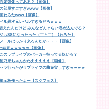
判定強化ってある？【画像】
の部屋すごすぎwwww【画像】
画わろたwww【画像】
ベル異次元レベルすぎるだろｗｗｗ
T超えたんだけど みんなどんぐらい溜め込んでる？
ジもSSになったった（￣＾￣）【わろた】
メールばっかり来るんだが・・・【画像】
みた結果ｗｗｗｗｗ【画像】
このラブライブのパーカー持ってる奴いる？
穂乃果ちゃんかわえええええ【画像】
セラ行ったがラブライブの曲充実しすぎｗｗｗｗ
掲示板作ったよー【スクフェス】