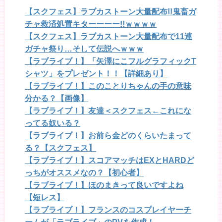
【スクフェス】ラブカストーン大量配布!!鬼畜ガ
チャ救済処置キターーーー!!ｗｗｗｗ
【スクフェス】ラブカストーン大量配布で11連
ガチャ祭り…そして伝説へｗｗｗ
【ラブライブ！】「矢澤にこフルグラフィックT
シャツ」をプレゼント！！【詳細あり】
【ラブライブ！】このことりちゃんの手の意味
分かる？【画像】
【ラブライブ！】友達＜スクフェス←これにな
ってる奴いる？
【ラブライブ！】お前ら金どのくらいたまって
る？【スクフェス】
【ラブライブ！】スコアマッチはEXとHARDど
っちがオススメなの？【初心者】
【ラブライブ！】ほのまきって良いですよね
【短レス】
【ラブライブ！】フランスのコスプレイヤーチ