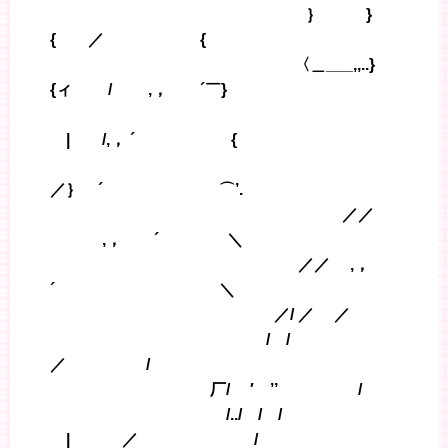
｝ }
{ ／ {
〈＿___,,..}
{ィ / ,， ´￣}
| /,， ´ {
／｝ ´ ⌒’.
／／
,， ´ ＼
／／ ,，
´ ＼
／/ ／ ／
/ /
／ /
厂/ ′ ’’ /
/../ / /
| ／ /