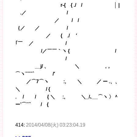
r‐{ { ./ / │ |
.／ /
／ / / ゝ
｛／ ／ /
／ { ./ ′
｢￣ ／ /
/／￣￣｀ヽ { /
/
__j/ 、 ＼ ,，
⌒ヽ¨¨¨¨¨` /′
／⌒7⌒ヽ :, ＼ ／ ー .、、
＼ / {
. / / { ＼ :, ＼_/､__⌒ヽ 〉＾
ー’⌒¨¨` / {
414:
2014/04/08(火) 03:23:04.19