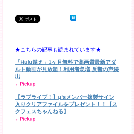
★こちらの記事も読まれています★
「Hulu越え」1ヶ月無料で高画質最新アダ
ルト動画が見放題！利用者急増 反響の声続
出
←Pickup
【ラブライブ！】μ’sメンバー複製サイン
入りクリアファイルをプレゼント！！【ス
クフェスちゃんねる】
←Pickup