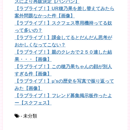
スにより再販決定【パンパン】
【ラブライブ！】UR穂乃果を差し替えてみたら
案外問題なかった件【画像】
【ラブライブ！】スクフェス専用機持ってる奴
って多いの？
【ラブライブ！】課金してるとだんだん思考が
おかしくなってこない？
【ラブライブ！】親のクレカで２５０連した結
果・・・【画像】
【ラブライブ！】この穂乃果ちゃんの顔が別人
すぎる件【画像】
【ラブライブ！】μ’sの歴史を写真で振り返って
みた【画像】
【ラブライブ！】フレンド募集掲示板作ったよ
ー【スクフェス】
- 未分類