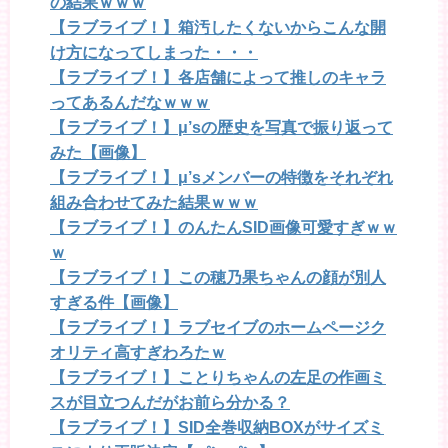
の結果ｗｗｗ
【ラブライブ！】箱汚したくないからこんな開
け方になってしまった・・・
【ラブライブ！】各店舗によって推しのキャラ
ってあるんだなｗｗｗ
【ラブライブ！】μ’sの歴史を写真で振り返って
みた【画像】
【ラブライブ！】μ’sメンバーの特徴をそれぞれ
組み合わせてみた結果ｗｗｗ
【ラブライブ！】のんたんSID画像可愛すぎｗｗ
ｗ
【ラブライブ！】この穂乃果ちゃんの顔が別人
すぎる件【画像】
【ラブライブ！】ラブセイブのホームページク
オリティ高すぎわろたｗ
【ラブライブ！】ことりちゃんの左足の作画ミ
スが目立つんだがお前ら分かる？
【ラブライブ！】SID全巻収納BOXがサイズミ