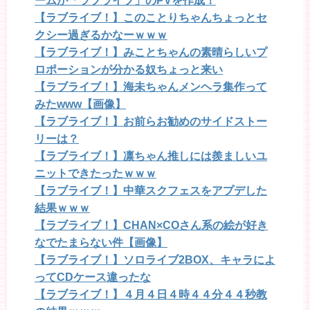
ームが「ラブライブ」のPVを作成！
【ラブライブ！】このことりちゃんちょっとセ
クシー過ぎるかなーｗｗｗ
【ラブライブ！】みことちゃんの素晴らしいプ
ロポーションが分かる奴ちょっと来い
【ラブライブ！】海未ちゃんメンヘラ集作って
みたwww【画像】
【ラブライブ！】お前らお勧めのサイドストー
リーは？
【ラブライブ！】凛ちゃん推しには羨ましいユ
ニットできたったｗｗｗ
【ラブライブ！】中華スクフェスをアプデした
結果ｗｗｗ
【ラブライブ！】CHAN×COさん系の絵が好き
なでたまらない件【画像】
【ラブライブ！】ソロライブ2BOX、キャラによ
ってCDケース違ったな
【ラブライブ！】４月４日４時４４分４４秒教