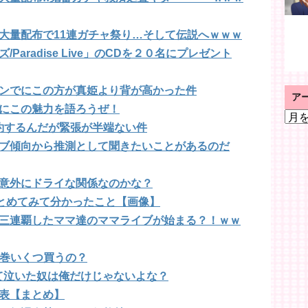
大量配布で11連ガチャ祭り…そして伝説へｗｗｗ
aradise Live」のCDを２０名にプレゼント
ンでにこの方が真姫より背が高かった件
ア
にこの魅力を語ろうぜ！
ア
約するんだが緊張が半端ない件
ー
カ
ブ傾向から推測として聞きたいことがあるのだ
イ
ブ
意外にドライな関係なのかな？
まとめてみて分かったこと【画像】
三連覇したママ達のママライブが始まる？！ｗｗ
1巻いくつ買うの？
て泣いた奴は俺だけじゃないよな？
表【まとめ】