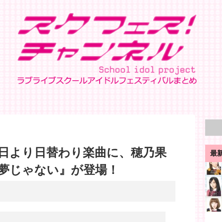
日より日替わり楽曲に、穂乃果
最
夢じゃない』が登場！