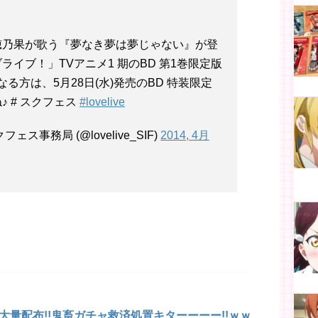
穂乃果が歌う『夢なき夢は夢じゃない』が登
イブ！」TVアニメ1 期のBD 第1巻限定版
る方は、5月28日(水)発売のBD 特装限定
 # スクフェス
#lovelive
事務局 (@lovelive_SIF)
2014, 4月
量配布!!鬼畜ガチャ救済処置キターーーー!!ｗｗ