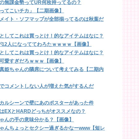
の無課金勢ってUR何枚持ってるの？
ってこいチカ」【二期画像】
メイト・ソフマップが全部揃ってるのは秋葉だ
としてこれは買っとけ！的なアイテムはなに？
が12人になっててわろたｗｗｗｗ【画像】
としてこれは買っとけ！的なアイテムはなに？
可愛すぎだろｗｗｗ【画像】
真姫ちゃんの隣席について考えてみる【二期内
でコメントしない人が増えた気がするんだ
カルシーンで壁にあのポスターがあった件
はEXとHARDどっちがオススメなの？
ゃんの手の意味分かる？【画像】
ゃんちょっとセクシー過ぎるかなーwww【短レ