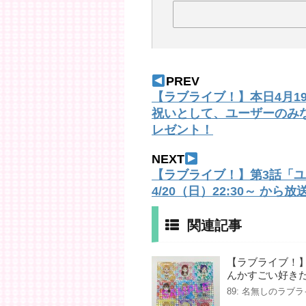
PREV
【ラブライブ！】本日4月19
祝いとして、ユーザーのみ
レゼント！
NEXT
【ラブライブ！】第3話「ユ
4/20（日）22:30～ から
関連記事
【ラブライブ！
んかすごい好き
89: 名無しのラブライバー