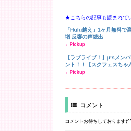
★こちらの記事も読まれて
「Hulu越え」1ヶ月無料
増 反響の声続出
←Pickup
【ラブライブ！】μ’sメン
ント！！【スクフェスちゃ
←Pickup
コメント
コメントお待ちしております(^^