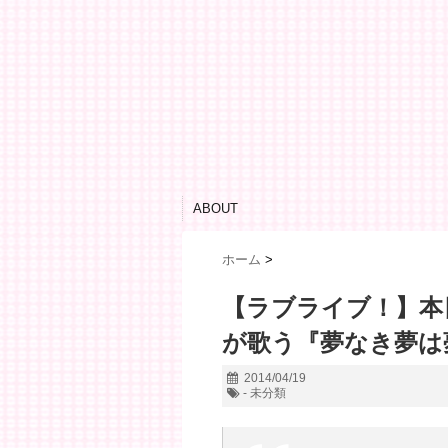
ABOUT
ホーム
>
【ラブライブ！】本
が歌う『夢なき夢は
2014/04/19
- 未分類