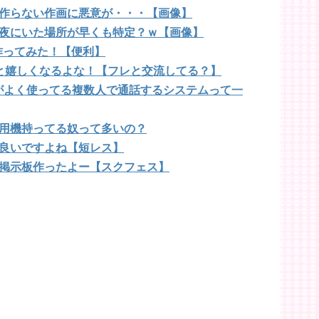
作らない作画に悪意が・・・【画像】
夜にいた場所が早くも特定？ｗ【画像】
作ってみた！【便利】
と嬉しくなるよな！【フレと交流してる？】
sがよく使ってる複数人で通話するシステムって一
用機持ってる奴って多いの？
良いですよね【短レス】
掲示板作ったよー【スクフェス】