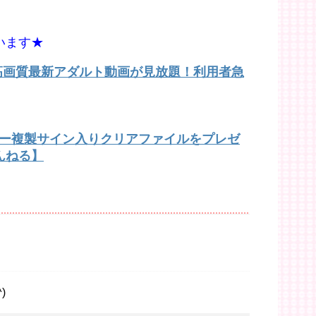
います★
で高画質最新アダルト動画が見放題！利用者急
バー複製サイン入りクリアファイルをプレゼ
んねる】
)