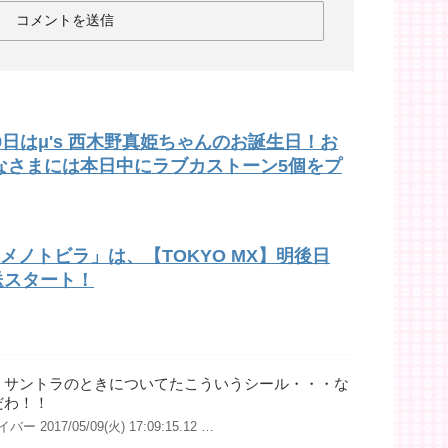
日はμ's 西木野真姫ちゃんのお誕生日！お
なさまには本日中にラブカストーン5個をプ
メノトビラ」は、【TOKYO MX】明後日
放送スタート！
】サントラのときについてたこういうシール・・・な
だわ！！
 2017/05/09(火) 17:09:15.12 …