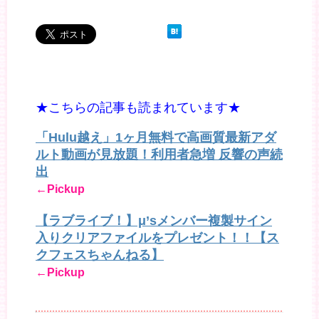
★こちらの記事も読まれています★
「Hulu越え」1ヶ月無料で高画質最新アダ
ルト動画が見放題！利用者急増 反響の声続
出
←Pickup
【ラブライブ！】μ’sメンバー複製サイン
入りクリアファイルをプレゼント！！【ス
クフェスちゃんねる】
←Pickup