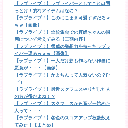
【ラブライブ！】ラブライバーとしてこれは買
っとけ！的なアイテムはなに？
【ラブライブ！】このにこまき可愛すぎだろｗ
ｗｗ【画像】
【ラブライブ！】全校集会での真姫ちゃんの隣
席について考えてみる【二期内容】
【ラブライブ！】脅威の発想力を持ったラブラ
イバー現るｗｗｗ【画像】
【ラブライブ！】一人だけ影も作らない作画に
悪意が・・・【画像】
【ラブライブ！】かよちんって人気ないの？(´･
_･`)
【ラブライブ！】最近スクフェスやりだした人
の方が得だよね！？
【ラブライブ！】スクフェスから音ゲー始めた
人って・・・
【ラブライブ！】各色のスコアアップ枚数数え
てみた！【まとめ】