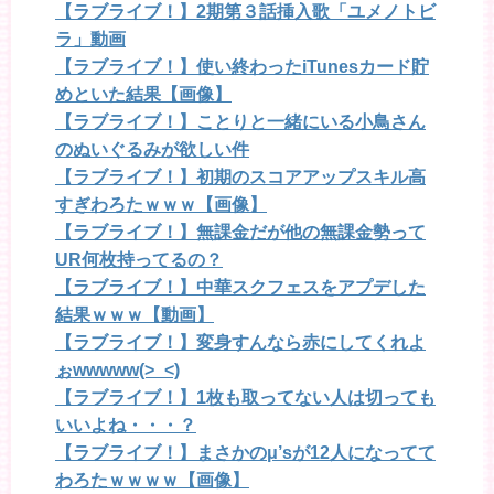
【ラブライブ！】2期第３話挿入歌「ユメノトビ
ラ」動画
【ラブライブ！】使い終わったiTunesカード貯
めといた結果【画像】
【ラブライブ！】ことりと一緒にいる小鳥さん
のぬいぐるみが欲しい件
【ラブライブ！】初期のスコアアップスキル高
すぎわろたｗｗｗ【画像】
【ラブライブ！】無課金だが他の無課金勢って
UR何枚持ってるの？
【ラブライブ！】中華スクフェスをアプデした
結果ｗｗｗ【動画】
【ラブライブ！】変身すんなら赤にしてくれよ
ぉwwwww(>_<)
【ラブライブ！】1枚も取ってない人は切っても
いいよね・・・？
【ラブライブ！】まさかのμ’sが12人になってて
わろたｗｗｗｗ【画像】