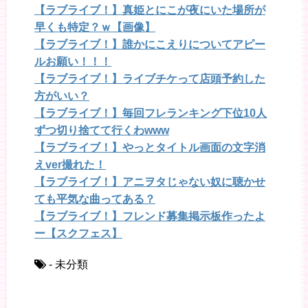
【ラブライブ！】真姫とにこが夜にいた場所が
早くも特定？ｗ【画像】
【ラブライブ！】誰かにこえりについてアピー
ルお願い！！！
【ラブライブ！】ライブチケって店頭予約した
方がいい？
【ラブライブ！】毎回フレランキング下位10人
ずつ切り捨てて行くわwww
【ラブライブ！】やっとタイトル画面の文字消
えver撮れた！
【ラブライブ！】アニヲタじゃない奴に聴かせ
ても平気な曲ってある？
【ラブライブ！】フレンド募集掲示板作ったよ
ー【スクフェス】
- 未分類