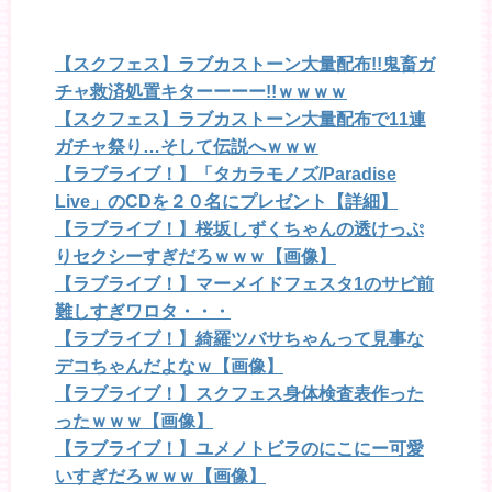
【スクフェス】ラブカストーン大量配布!!鬼畜ガ
チャ救済処置キターーーー!!ｗｗｗｗ
【スクフェス】ラブカストーン大量配布で11連
ガチャ祭り…そして伝説へｗｗｗ
【ラブライブ！】「タカラモノズ/Paradise
Live」のCDを２０名にプレゼント【詳細】
【ラブライブ！】桜坂しずくちゃんの透けっぷ
りセクシーすぎだろｗｗｗ【画像】
【ラブライブ！】マーメイドフェスタ1のサビ前
難しすぎワロタ・・・
【ラブライブ！】綺羅ツバサちゃんって見事な
デコちゃんだよなｗ【画像】
【ラブライブ！】スクフェス身体検査表作った
ったｗｗｗ【画像】
【ラブライブ！】ユメノトビラのにこにー可愛
いすぎだろｗｗｗ【画像】