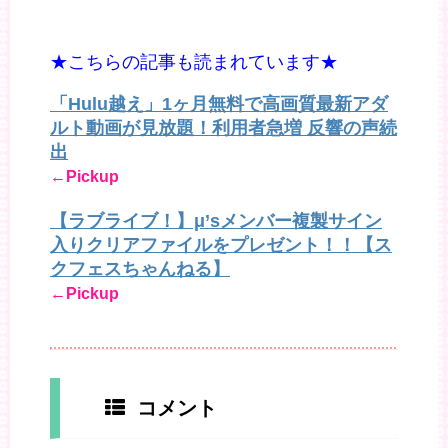
★こちらの記事も読まれています★
「Hulu越え」1ヶ月無料で高画質最新アダ
ルト動画が見放題！利用者急増 反響の声続
出
←Pickup
【ラブライブ！】μ’sメンバー複製サイン
入りクリアファイルをプレゼント！！【ス
クフェスちゃんねる】
←Pickup
コメント