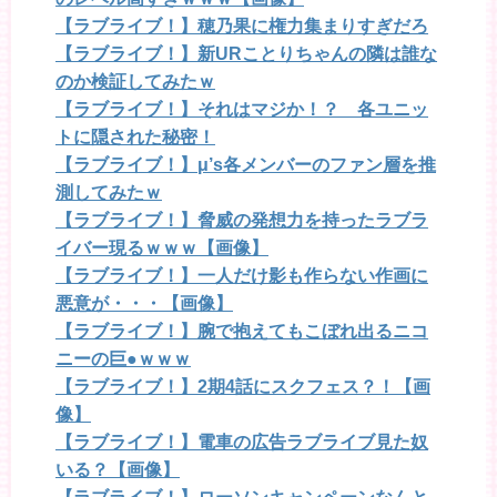
【ラブライブ！】穂乃果に権力集まりすぎだろ
【ラブライブ！】新URことりちゃんの隣は誰な
のか検証してみたｗ
【ラブライブ！】それはマジか！？ 各ユニッ
トに隠された秘密！
【ラブライブ！】μ’s各メンバーのファン層を推
測してみたｗ
【ラブライブ！】脅威の発想力を持ったラブラ
イバー現るｗｗｗ【画像】
【ラブライブ！】一人だけ影も作らない作画に
悪意が・・・【画像】
【ラブライブ！】腕で抱えてもこぼれ出るニコ
ニーの巨●ｗｗｗ
【ラブライブ！】2期4話にスクフェス？！【画
像】
【ラブライブ！】電車の広告ラブライブ見た奴
いる？【画像】