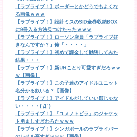
【ラブライブ！】ボーダーとかどうでもよくな
る画像ｗｗｗ
【ラブライブ！】設計ミスのSID全巻収納BOX
に9冊入る方法見つけたったｗｗｗ
【ラブライブ！】ローソン店員「ラブライブ好
きなんですか？」俺「・・・・」
【ラブライブ！】初めて課金して勧誘してみた
結果・・・
【ラブライブ！】新URことり可愛すぎだろｗｗ
ｗ【画像】
【ラブライブ！】この子達のアイドルユニット
名分かる奴いる？【画像】
【ラブライブ！】アイドルがしていい顔じゃな
い・・・・(´Д` )
【ラブライブ！】「ユメノトビラ」のジャケッ
ト勇ましすぎわろたｗｗｗ
【ラブライブ！】シンガポールのラブライバー
のレベル高すぎｗｗｗ【画像】