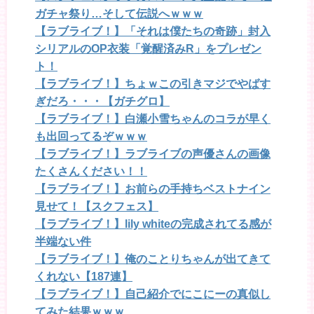
ガチャ祭り…そして伝説へｗｗｗ
【ラブライブ！】「それは僕たちの奇跡」封入
シリアルのOP衣装「覚醒済みR」をプレゼン
ト！
【ラブライブ！】ちょｗこの引きマジでやばす
ぎだろ・・・【ガチグロ】
【ラブライブ！】白瀬小雪ちゃんのコラが早く
も出回ってるぞｗｗｗ
【ラブライブ！】ラブライブの声優さんの画像
たくさんください！！
【ラブライブ！】お前らの手持ちベストナイン
見せて！【スクフェス】
【ラブライブ！】lily whiteの完成されてる感が
半端ない件
【ラブライブ！】俺のことりちゃんが出てきて
くれない【187連】
【ラブライブ！】自己紹介でにこにーの真似し
てみた結果ｗｗｗ