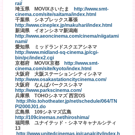
rai/
埼玉県 MOVIXさいたま
http://www.smt-
cinema.com/site/saitama/index.html
千葉県 シネプレックス幕張
http://www.cineplex.jp/makuhari/index.html
新潟県 イオンシネマ新潟南
http://www.aeoncinema.com/cinema/niigatami
nami/
愛知県 ミッドランドスクエアシネマ
http://www.midland-sq-cinema.jp/cgi-
bin/pc/index2.cgi
京都府 MOVIX京都
http://www.smt-
cinema.com/site/kyoto/index.html
大阪府 大阪ステーションシティシネマ
http://www.osakastationcitycinema.com/
大阪府 なんばパークスシネマ
http://www.parkscinema.com/
兵庫県 TOHOシネマズ 西宮OS
http://hlo.tohotheater.jp/net/schedule/064/TN
PI2000J01.do
広島県 109シネマズ広島
http://109cinemas.net/hiroshima/
福岡県 ユナイテッド・シネマキャナルシティ
13
http://www.unitedcinemas.jp/canalcity/index.h