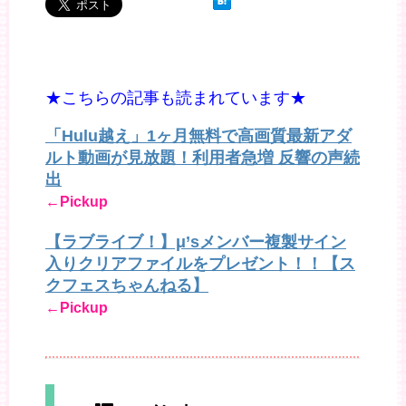
★こちらの記事も読まれています★
「Hulu越え」1ヶ月無料で高画質最新アダ
ルト動画が見放題！利用者急増 反響の声続
出
←Pickup
【ラブライブ！】μ’sメンバー複製サイン
入りクリアファイルをプレゼント！！【ス
クフェスちゃんねる】
←Pickup