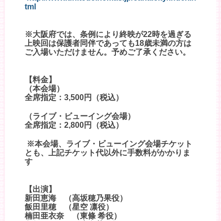
tml
※大阪府では、条例により終映が22時を過ぎる
上映回は保護者同伴であっても18歳未満の方は
ご入場いただけません。予めご了承ください。
【料金】
（本会場）
全席指定：3,500円（税込）
（ライブ・ビューイング会場）
全席指定：2,800円（税込）
※本会場、ライブ・ビューイング会場チケット
とも、上記チケット代以外に手数料がかかりま
す
【出演】
新田恵海 （高坂穂乃果役）
飯田里穂 （星空 凛役）
楠田亜衣奈 （東條 希役）