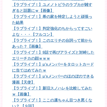
【ラブライブ！】ユメノトビラのラブカが雑す
ぎると話題にｗ【画像】
【ラブライブ！】希の家を特定しようと頑張っ
た結果
【ラブライブ！】判定強化のちからってすごい
よな・・・【フルコン】
【ラブライブ！】このエリチの台詞って前から
あった？【画像】
【ラブライブ！】9話で再びアライズと対峙した
エリーチカの顔ｗｗｗ
【ラブライブ！】μ’sメンバーをタロットカード
に当てはめてみたｗ
【ラブライブ！】μ’sメンバーのほのぼのできる
漫画【天使】
【ラブライブ！】新旧スノハレを比較してみた
ｗ【画像】
【ラブライブ！】ここの凛ちゃん目つき悪くな
い？ 【９話】