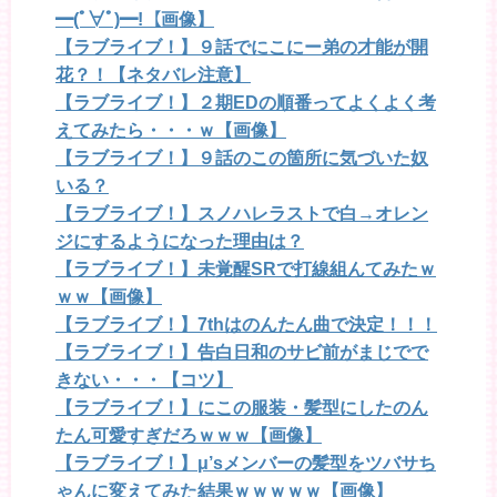
━(ﾟ∀ﾟ)━!【画像】
【ラブライブ！】９話でにこにー弟の才能が開
花？！【ネタバレ注意】
【ラブライブ！】２期EDの順番ってよくよく考
えてみたら・・・ｗ【画像】
【ラブライブ！】９話のこの箇所に気づいた奴
いる？
【ラブライブ！】スノハレラストで白→オレン
ジにするようになった理由は？
【ラブライブ！】未覚醒SRで打線組んてみたｗ
ｗｗ【画像】
【ラブライブ！】7thはのんたん曲で決定！！！
【ラブライブ！】告白日和のサビ前がまじでで
きない・・・【コツ】
【ラブライブ！】にこの服装・髪型にしたのん
たん可愛すぎだろｗｗｗ【画像】
【ラブライブ！】μ’sメンバーの髪型をツバサち
ゃんに変えてみた結果ｗｗｗｗｗ【画像】