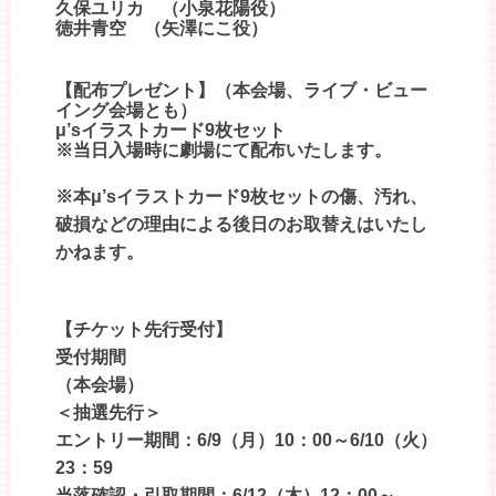
久保ユリカ （小泉花陽役）
徳井青空 （矢澤にこ役）
【配布プレゼント】（本会場、ライブ・ビュー
イング会場とも）
μ’sイラストカード9枚セット
※当日入場時に劇場にて配布いたします。
※本μ’sイラストカード9枚セットの傷、汚れ、
破損などの理由による後日のお取替えはいたし
かねます。
【チケット先行受付】
受付期間
（本会場）
＜抽選先行＞
エントリー期間：6/9（月）10：00～6/10（火）
23：59
当落確認・引取期間：6/12（木）12：00～