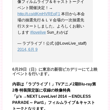
像フィルムライブ＆キャストトークイ
ベント開催決定！→
http://t.co/dKmHVREoF1
本日から本会
場の抽選先行＆ＬＶ会場の一次抽選先
行スタートしました。よろしくお願い
します
#lovelive
Sun_わかば
— ラブライブ！公式 (@LoveLive_staff)
2014, 6月 9
6月29日（日）に東京の新宿ピカデリーにて上映
イベントを行います。
内容は「ラブライブ！」TVアニメ2期Blu-ray第
2巻 特装限定版に収録の映像特典
「μ’s →NEXT LoveLive! 2014 ～ENDLESS
PARADE～ Part1」フィルムライブ＆キャスト
トークとなります。