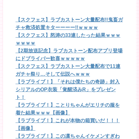
【スクフェス】ラブカストーン大量配布!!鬼畜ガ
チャ救済処置キターーーー!!ｗｗｗｗ
【スクフェス】怒涛の33連したった結果ｗｗｗ
ｗｗｗｗ
【2期放送記念】ラブカストーン配布アプリ登場
にドブライバー歓喜ｗｗｗｗｗ
【スクフェス】ラブカストーン大量配布で11連
ガチャ祭り…そして伝説へｗｗｗ
【ラブライブ！】「それは僕たちの奇跡」封入
シリアルのOP衣装「覚醒済みR」をプレゼン
ト！
【ラブライブ！】ことりちゃんがエリチの服を
着た結果ｗｗｗ【画像】
【ラブライブ！】これが本物の箱買いだ！！！
【画像】
【ラブライブ！】この凛ちゃんイケメンすぎわ