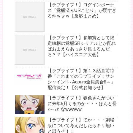
【ラブライブ！】ログインボーナ
ス「覚醒済みURことり」が弱すぎ
る件ｗｗｗ【反応まとめ】
【ラブライブ！】参加賞として限
定絵柄の覚醒SRシリアルとか配れ
ばおまえらあっさり集まるんだ
ろ？？【ハイスコア大会】
【ラブライブ！】第１３話直前特
番「これまでのラブライブ！サン
シャイン!!～Aqours全員集合!!～」
配信決定！【公式お知らせ】
【ラブライブ！】春色さんがつい
に来年5月くるのか・・・ほんと長
かったなwwwww
【ラブライブ！】てか・・・劇場
版について考えだしたらキリ無い
と思うぞ！！