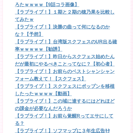
ろたｗｗｗｗ【9話コラ画像】
【ラブライブ！】１期と２期の穂乃果を比較し
てみたｗ
【ラブライブ！】決勝の曲って何になるのか
な？【予想】
【ラブライブ！】台湾版スクフェスのUR出る確
率ｗｗｗｗｗ【勧誘】
【ラブライブ！】昨日からスクフェス始めたん
だが最初にやるべきことってなに？【初心者】
【ラブライブ！】お前らのベストシャンシャン
フォーム教えて！【スクフェス】
【ラブライブ！】スクフェスにポップンを移植
したったｗｗｗｗ【動画】
【ラブライブ！】この域に達するにはどれほど
の課金が必要なんだろうか
【ラブライブ！】お前ら覚醒Rってエサにして
る？
【ラブライブ！】ソフマップに３年生広告ｷﾀ