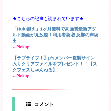
★こちらの記事も読まれています★
「Hulu越え」1ヶ月無料で高画質最新アダ
ルト動画が見放題！利用者急増 反響の声続
出
←Pickup
【ラブライブ！】μ’sメンバー複製サイン
入りクリアファイルをプレゼント！！【ス
クフェスちゃんねる】
←Pickup
コメント