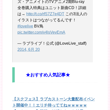
ズ・アニメイトのTVアニメ2期Blu-ray
全巻購入特典はユニット新曲CD！詳細
は→
http://t.co/rfS7Z7e4DT
この3法人の
イラストはつながってるんです！
#lovelive
BV鳥
pic.twitter.com/v4lsVevEmA
— ラブライブ！公式 (@LoveLive_staff)
2014, 6月 20
★おすすめ人気記事★
【スクフェス】ラブカストーン大量配布イベン
ト開催中！！エリチ待っててねｗｗｗｗｗ