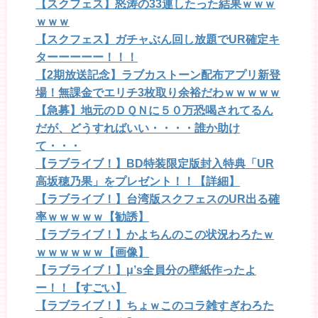
【スクフェス】怒涛の33連したった結果ｗｗｗ
ｗｗｗ
【スクフェス】ガチャぶん回し放題でUR確定キ
ターーーーー！！！
【2期放送記念】ラブカストーン配布アプリ新登
場！無課金でエリチ3枚取り余裕だわｗｗｗｗｗ
【急募】地元のＤＱＮに５０万恐喝されてるん
だが、どうすればいい・・・・誰か助け
て・・・
【ラブライブ！】BD特装限定版封入特典「UR
高坂穂乃果」をプレゼント！！【詳細】
【ラブライブ！】台湾版スクフェスのUR出る確
率ｗｗｗｗｗ【勧誘】
【ラブライブ！】かよちんのこの状況わろたｗ
ｗｗｗｗｗｗ【画像】
【ラブライブ！】μ’s全員分の壁紙作ったよ
ー！！【すごい】
【ラブライブ！】ちょｗこのコラ雑すぎわろた