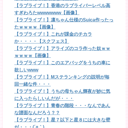
【ラブライブ！】香港のラブライバーレベル高
すぎわろたwwwwwww【画像】
【ラブライブ！】凛ちゃん仕様のSuica作ったっ
たｗｗｗｗ【画像】
【ラブライブ！】これが課金のチカラ
か・・・・【スクフェス】
【ラブライブ！】アライズのコラ作った奴ｗｗ
ｗｗｗｗ【画像】
【ラブライブ！】このエアバッグをうちの車に
欲しいwww
【ラブライブ！】Mステランキングの説明が毎
回一緒な件・・・
【ラブライブ！】うちの母ちゃん輝夜が妙に気
に入ったらしいんだが・・・
【ラブライブ！】青春の階段・・・なんであん
な譜面なんだろう？？
【ラブライブ！】星７以下と星８には大きな壁
が・・・(´д｀)