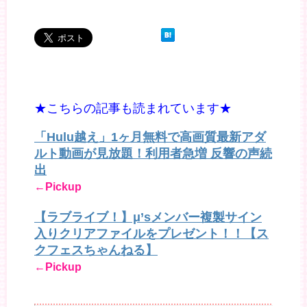
★こちらの記事も読まれています★
「Hulu越え」1ヶ月無料で高画質最新アダ
ルト動画が見放題！利用者急増 反響の声続
出
←Pickup
【ラブライブ！】μ’sメンバー複製サイン
入りクリアファイルをプレゼント！！【ス
クフェスちゃんねる】
←Pickup