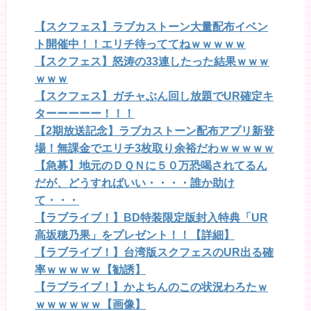
【スクフェス】ラブカストーン大量配布イベン
ト開催中！！エリチ待っててねｗｗｗｗｗ
【スクフェス】怒涛の33連したった結果ｗｗｗ
ｗｗｗ
【スクフェス】ガチャぶん回し放題でUR確定キ
ターーーーー！！！
【2期放送記念】ラブカストーン配布アプリ新登
場！無課金でエリチ3枚取り余裕だわｗｗｗｗｗ
【急募】地元のＤＱＮに５０万恐喝されてるん
だが、どうすればいい・・・・誰か助け
て・・・
【ラブライブ！】BD特装限定版封入特典「UR
高坂穂乃果」をプレゼント！！【詳細】
【ラブライブ！】台湾版スクフェスのUR出る確
率ｗｗｗｗｗ【勧誘】
【ラブライブ！】かよちんのこの状況わろたｗ
ｗｗｗｗｗｗ【画像】