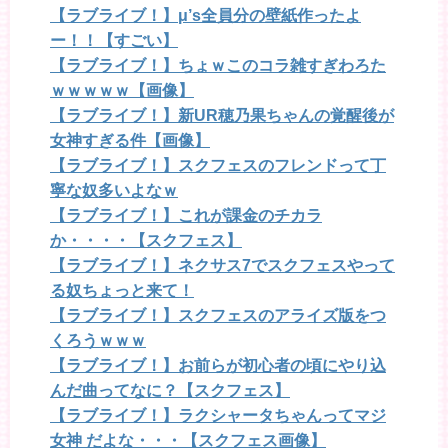
【ラブライブ！】μ’s全員分の壁紙作ったよ
ー！！【すごい】
【ラブライブ！】ちょｗこのコラ雑すぎわろた
ｗｗｗｗｗ【画像】
【ラブライブ！】新UR穂乃果ちゃんの覚醒後が
女神すぎる件【画像】
【ラブライブ！】スクフェスのフレンドって丁
寧な奴多いよなｗ
【ラブライブ！】これが課金のチカラ
か・・・・【スクフェス】
【ラブライブ！】ネクサス7でスクフェスやって
る奴ちょっと来て！
【ラブライブ！】スクフェスのアライズ版をつ
くろうｗｗｗ
【ラブライブ！】お前らが初心者の頃にやり込
んだ曲ってなに？【スクフェス】
【ラブライブ！】ラクシャータちゃんってマジ
女神 だよな・・・【スクフェス画像】