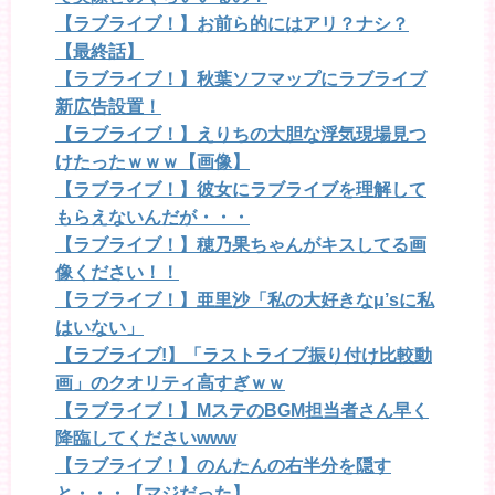
【ラブライブ！】お前ら的にはアリ？ナシ？
【最終話】
【ラブライブ！】秋葉ソフマップにラブライブ
新広告設置！
【ラブライブ！】えりちの大胆な浮気現場見つ
けたったｗｗｗ【画像】
【ラブライブ！】彼女にラブライブを理解して
もらえないんだが・・・
【ラブライブ！】穂乃果ちゃんがキスしてる画
像ください！！
【ラブライブ！】亜里沙「私の大好きなμ’sに私
はいない」
【ラブライブ!】「ラストライブ振り付け比較動
画」のクオリティ高すぎｗｗ
【ラブライブ！】MステのBGM担当者さん早く
降臨してくださいwww
【ラブライブ！】のんたんの右半分を隠す
と・・・【マジだった】