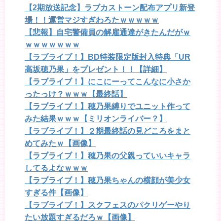
【2期放送記念】ラブカストーン配布アプリ新登
場！！運営マジすぎわろたｗｗｗｗｗ
【悲報】自宅警備員の解雇通達がきたんだがｗ
ｗｗｗｗｗｗｗ
【ラブライブ！】BD特装限定版封入特典「UR
高坂穂乃果」をプレゼント！！【詳細】
【ラブライブ！】にこにーってこんなに小さか
ったっけ？ｗｗｗ【最終話】
【ラブライブ！】穂乃果縛りでユニット作って
みた結果ｗｗｗ【ミリオンライバー？】
【ラブライブ！】２期最終話の見どころをまと
めてみたｗ【画像】
【ラブライブ！】穂乃果の父親っていいキャラ
してるよなｗｗｗ
【ラブライブ！】穂乃果ちゃんの横顔が美少女
すぎる件【画像】
【ラブライブ！】スクフェスのパクリゲーやり
たい放題すぎるだろｗ【画像】