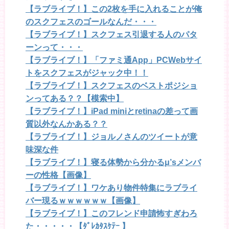
【ラブライブ！】この2枚を手に入れることが俺
のスクフェスのゴールなんだ・・・
【ラブライブ！】スクフェス引退する人のパタ
ーンって・・・
【ラブライブ！】「ファミ通App」PCWebサイ
トをスクフェスがジャック中！！
【ラブライブ！】スクフェスのベストポジショ
ンってある？？【模索中】
【ラブライブ！】iPad miniとretinaの差って画
質以外なんかある？？
【ラブライブ！】ジョルノさんのツイートが意
味深な件
【ラブライブ！】寝る体勢から分かるμ’sメンバ
ーの性格【画像】
【ラブライブ！】ワケあり物件特集にラブライ
バー現るｗｗｗｗｗｗ【画像】
【ラブライブ！】このフレンド申請怖すぎわろ
た・・・・・【ﾀﾞﾚｶﾀｽｹﾃｰ 】