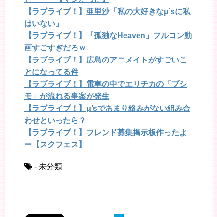
【ラブライブ！】亜里沙「私の大好きなμ’sに私
はいない」
【ラブライブ！】「孤独なHeaven」フルコン動
画すごすぎだろｗ
【ラブライブ！】広島のアニメイトがすごいこ
とになってる件
【ラブライブ！】電車の中でエリチカの「ブシ
モ」が流れる事案が発生
【ラブライブ！】μ’sであまり絡みがない組み合
わせといったら？
【ラブライブ！】フレンド募集掲示板作ったよ
ー【スクフェス】
- 未分類