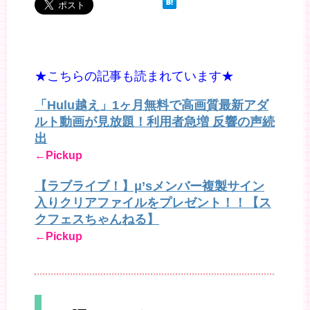
★こちらの記事も読まれています★
「Hulu越え」1ヶ月無料で高画質最新アダ
ルト動画が見放題！利用者急増 反響の声続
出
←Pickup
【ラブライブ！】μ’sメンバー複製サイン
入りクリアファイルをプレゼント！！【ス
クフェスちゃんねる】
←Pickup