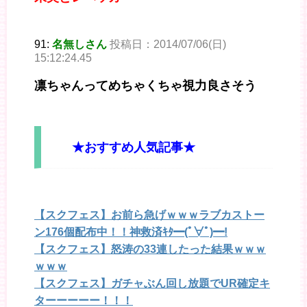
91:
名無しさん
投稿日：2014/07/06(日)
15:12:24.45
凛ちゃんってめちゃくちゃ視力良さそう
★おすすめ人気記事★
【スクフェス】お前ら急げｗｗｗラブカストー
ン176個配布中！！神救済ｷﾀ━(ﾟ∀ﾟ)━!
【スクフェス】怒涛の33連したった結果ｗｗｗ
ｗｗｗ
【スクフェス】ガチャぶん回し放題でUR確定キ
ターーーーー！！！