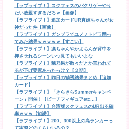
【ラブライブ！】スクフェスのパクリゲーやり
たい放題すぎるだろｗ【画像】
【ラブライブ！】追加カードUR真姫ちゃんが女
神だった件【画像】
【ラブライブ！】ガンプラでユメノトビラ踊っ
てみた結果ｗｗｗｗｗ【すごい】
【ラブライブ！】凛ちゃんやかよちんが背中を
押させれるシーンいつ見てもいいよな
【ラブライブ！】穂乃果が散々だとか言われて
るが下げ要素あったっけ？【２期】
【ラブライブ！】昨日の勧誘結果まとめ【追加
カード】
【ラブライブ！】「きらきらSummerキャンペ
ーン」開催！【ビーチフィギュアetc…】
【ラブライブ！】台湾版スクフェスのUR出る確
率ｗｗｗ【勧誘】
【ラブライブ！】200、300以上の高ランカーっ
て実際どのくらいいるの？