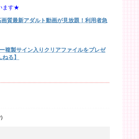
います★
で高画質最新アダルト動画が見放題！利用者急
バー複製サイン入りクリアファイルをプレゼ
んねる】
)