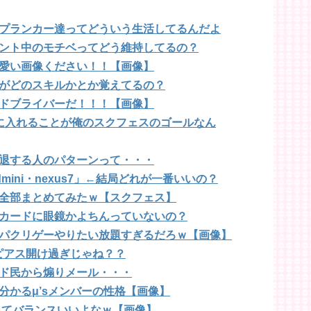
プランカー達ってどういう生活してるんだよ
ント中のモチベってどう維持してるの？
愛い画像ください！！【画像】
がどのスキルかとか覚えてるの？
ドブライバーだ！！！【画像】
に入れることが俺のスクフェスのゴールなん
退する人のパターンって・・・
dmini・nexus7」←結局どれが一番いいの？
全部まとめてみたｗ【スクフェス】
カードに眼鏡かよちんっていないの？
パクリゲーやりたい放題すぎるだろｗ【画像】
にピアス開け過ぎじゃね？？
ド民から煽りメール・・・
分かるμ’sメンバーの性格【画像】
ってバランスいいよなｗ【画像】