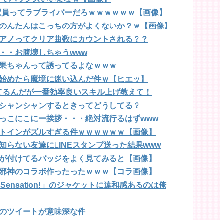
駅員ってラブライバーだろｗｗｗｗｗｗ【画像】
のんたんはこっちの方がよくないか？ｗ【画像】
アノってクリア曲数にカウントされる？？
・・お腹壊しちゃうwww
果ちゃんって誘ってるよなｗｗｗ
始めたら魔境に迷い込んだ件ｗ【ヒエッ】
てるんだが一番効率良いスキル上げ教えて！
シャンシャンするときってどうしてる？
っこにこにー挨拶・・・絶対流行るはずwww
トインがズルすぎる件ｗｗｗｗｗｗ【画像】
らない友達にLINEスタンプ送った結果www
が付けてるバッジをよく見てみると【画像】
邪神のコラボ作ったったｗｗｗ【コラ画像】
 Sensation!」のジャケットに違和感あるのは俺
のツイートが意味深な件