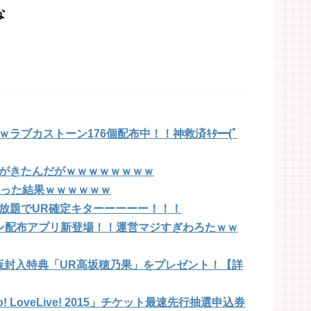
な
ラブカストーン176個配布中！！神救済ｷﾀ━(ﾟ
がきたんだがｗｗｗｗｗｗｗｗ
たった結果ｗｗｗｗｗｗ
放題でUR確定キターーーーー！！！
ン配布アプリ新登場！！運営マジすぎわろたｗｗ
版封入特典「UR高坂穂乃果」をプレゼント！【詳
! LoveLive! 2015」チケット最速先行抽選申込券