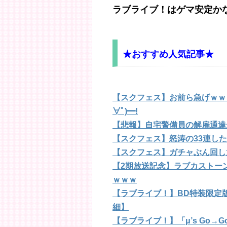
ラブライブ！はゲマ安定か
★おすすめ人気記事★
【スクフェス】お前ら急げｗｗｗ
∀ﾟ)━!
【悲報】自宅警備員の解雇通達
【スクフェス】怒涛の33連し
【スクフェス】ガチャぶん回し
【2期放送記念】ラブカストー
ｗｗｗ
【ラブライブ！】BD特装限定
細】
【ラブライブ！】「μ’s Go→Go