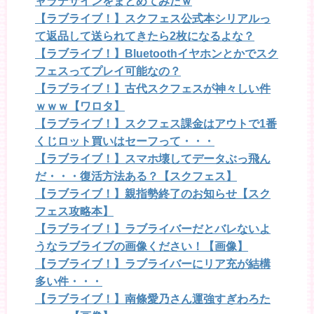
ャラデザインをまとめてみたｗ
【ラブライブ！】スクフェス公式本シリアルっ
て返品して送られてきたら2枚になるよな？
【ラブライブ！】Bluetoothイヤホンとかでスク
フェスってプレイ可能なの？
【ラブライブ！】古代スクフェスが神々しい件
ｗｗｗ【ワロタ】
【ラブライブ！】スクフェス課金はアウトで1番
くじロット買いはセーフって・・・
【ラブライブ！】スマホ壊してデータぶっ飛ん
だ・・・復活方法ある？【スクフェス】
【ラブライブ！】親指勢終了のお知らせ【スク
フェス攻略本】
【ラブライブ！】ラブライバーだとバレないよ
うなラブライブの画像ください！【画像】
【ラブライブ！】ラブライバーにリア充が結構
多い件・・・
【ラブライブ！】南條愛乃さん運強すぎわろた