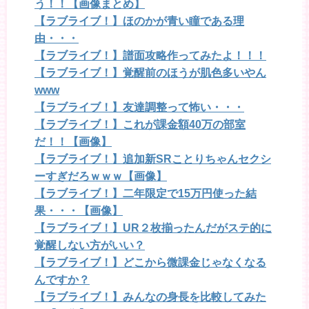
う！！【画像まとめ】
【ラブライブ！】ほのかが青い瞳である理
由・・・
【ラブライブ！】譜面攻略作ってみたよ！！！
【ラブライブ！】覚醒前のほうが肌色多いやん
www
【ラブライブ！】友達調整って怖い・・・
【ラブライブ！】これが課金額40万の部室
だ！！【画像】
【ラブライブ！】追加新SRことりちゃんセクシ
ーすぎだろｗｗｗ【画像】
【ラブライブ！】二年限定で15万円使った結
果・・・【画像】
【ラブライブ！】UR２枚揃ったんだがステ的に
覚醒しない方がいい？
【ラブライブ！】どこから微課金じゃなくなる
んですか？
【ラブライブ！】みんなの身長を比較してみた