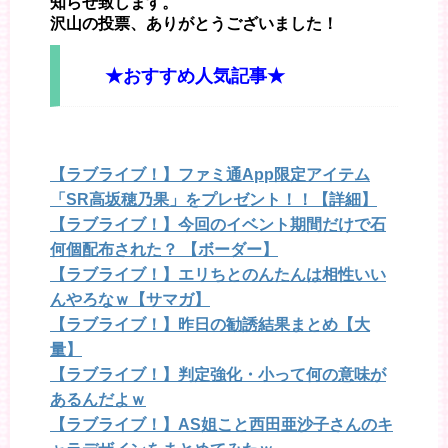
知らせ致します。
沢山の投票、ありがとうございました！
★おすすめ人気記事★
【ラブライブ！】ファミ通App限定アイテム
「SR高坂穂乃果」をプレゼント！！【詳細】
【ラブライブ！】今回のイベント期間だけで石
何個配布された？ 【ボーダー】
【ラブライブ！】エリちとのんたんは相性いい
んやろなｗ【サマガ】
【ラブライブ！】昨日の勧誘結果まとめ【大
量】
【ラブライブ！】判定強化・小って何の意味が
あるんだよｗ
【ラブライブ！】AS姐こと西田亜沙子さんのキ