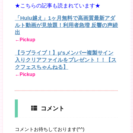
★こちらの記事も読まれています★
「Hulu越え」1ヶ月無料で高画質最新アダ
ルト動画が見放題！利用者急増 反響の声続
出
←Pickup
【ラブライブ！】μ’sメンバー複製サイン
入りクリアファイルをプレゼント！！【ス
クフェスちゃんねる】
←Pickup
コメント
コメントお待ちしております(^^)