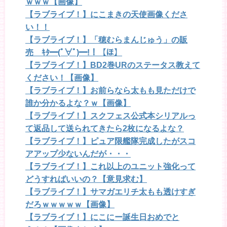
ｗｗｗ【画像】
【ラブライブ！】にこまきの天使画像くださ
い！！
【ラブライブ！】「穂むらまんじゅう」の販
売 ｷﾀ━(ﾟ∀ﾟ)━!！【ほ】
【ラブライブ！】BD2巻URのステータス教えて
ください！【画像】
【ラブライブ！】お前らなら太もも見ただけで
誰か分かるよな？ｗ【画像】
【ラブライブ！】スクフェス公式本シリアルっ
て返品して送られてきたら2枚になるよな？
【ラブライブ！】ピュア限艦隊完成したがスコ
アアップ少ないんだが・・・
【ラブライブ！】これ以上のユニット強化って
どうすればいいの？【意見求む】
【ラブライブ！】サマガエリチ太もも透けすぎ
だろｗｗｗｗｗ【画像】
【ラブライブ！】にこにー誕生日おめでと