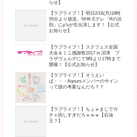
らせ】
【ラブライブ！】明日2/16(月)18時
55分より放送。NHK Eテレ「Rの法
則」にμ’sが生出演します！【公式
お知らせ】
【ラブライブ！】スクフェス全国
大会＆ミニ感謝祭2017 in 沼津 プ
ラザヴェルデにて9時より17時まで
開催！【公式お知らせ】
【ラブライブ！】そうえい
ば・・・Aqoursメンバーのサイン
って誰の考案なんだろ？？
【ラブライブ！】ちょｗまじでガ
チャ回しすぎだろｗｗｗ【石油
王？】