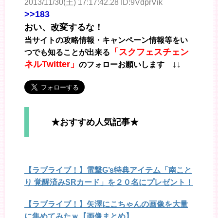
2013/11/30(土) 17:17:42.28 ID:9VdprVik
>>183
おい、改変するな！
当サイトの攻略情報・キャンペーン情報等をい
「スクフェスチェン
つでも知ることが出来る
ネルTwitter」
↓↓
のフォローお願いします
★おすすめ人気記事★
【ラブライブ！】電撃G’s特典アイテム「南こと
り 覚醒済みSRカード」を２０名にプレゼント！
【ラブライブ！】矢澤にこちゃんの画像を大量
に集めてみたｗ【画像まとめ】