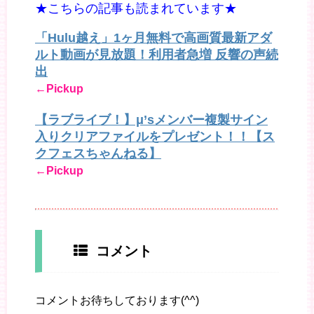
★こちらの記事も読まれています★
「Hulu越え」1ヶ月無料で高画質最新アダ
ルト動画が見放題！利用者急増 反響の声続
出
←Pickup
【ラブライブ！】μ’sメンバー複製サイン
入りクリアファイルをプレゼント！！【ス
クフェスちゃんねる】
←Pickup
コメント
コメントお待ちしております(^^)