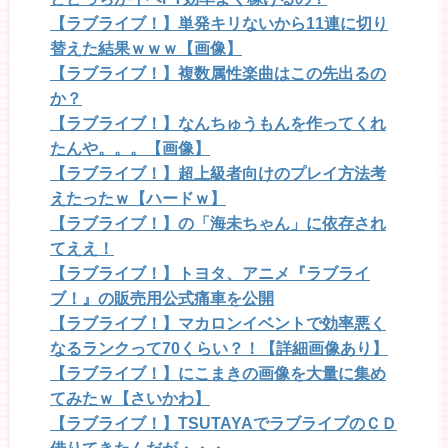
【ラブライブ！】単発キリないから11連に切り
替えた結果ｗｗｗ【画像】
【ラブライブ！】複数属性楽曲はこの先出るの
か？
【ラブライブ！】なんちゅうもんを作ってくれ
たんや。。。【画像】
【ラブライブ！】超上級者向けのプレイ方法考
えたったｗ【ハードｗ】
【ラブライブ！】の「海未ちゃん」に依存され
てええ！
【ラブライブ！】トヨタ、アニメ『ラブライ
ブ！』の販売用公式痛車を公開
【ラブライブ！】マカロンイベントで効率悪く
なるランクって70くらい？！【詳細画像あり】
【ラブライブ！】にこまきの画像を大量に集め
てみたｗ【さいかわ】
【ラブライブ！】TSUTAYAでラブライブのＣＤ