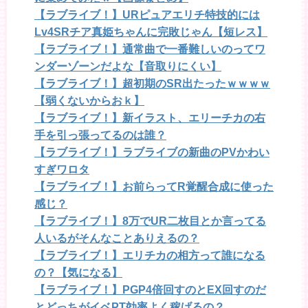
【ラブライブ！】URピュアエリチ特技的には
Lv4SRチア真姫ちゃんに完敗じゃん【短レス】
【ラブライブ！】通常曲で一番難しいのってワ
ンダーゾーンだよな【音取りにくい】
【ラブライブ！】超初期のSR出たったｗｗｗｗ
【弱くないからおｋ】
【ラブライブ！】新イラスト、エリーチカの右
手を引っ張ってるのは誰？
【ラブライブ！】ラブライブの新曲のPVかわい
すぎワロタ
【ラブライブ！】お前らってR覚醒合成に使った
感じ？
【ラブライブ！】8万でUR二枚目とか言ってる
人いるがそんなことありえるの？
【ラブライブ！】エリチカの相方って誰になる
の？【気になる】
【ラブライブ！】PGP4倍回すのとEX回すのだ
とどっちがイベPT効率よく稼げるの？