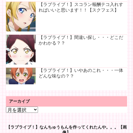
【ラブライブ！】スコラン報酬テコ入れす
ればいいと思います！！【スクフェス】
【ラブライブ！】間違い探し・・・どこだ
かわかる？？
【ラブライブ！】いやあのこれ・・・一体
どんな味なの？？
アーカイブ
ア
ー
カ
【ラブライブ！】なんちゅうもんを作ってくれたんや。。。【画
イ
像】