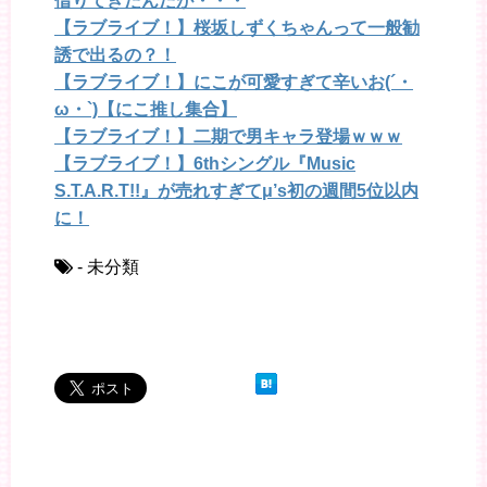
借りてきたんだが・・・
【ラブライブ！】桜坂しずくちゃんって一般勧
誘で出るの？！
【ラブライブ！】にこが可愛すぎて辛いお(´・
ω・`)【にこ推し集合】
【ラブライブ！】二期で男キャラ登場ｗｗｗ
【ラブライブ！】6thシングル『Music
S.T.A.R.T!!』が売れすぎてμ’s初の週間5位以内
に！
- 未分類