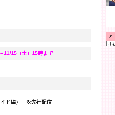
ア
ア
ー
～11/15（土）15時まで
カ
イ
ブ
メイド編） ※先行配信