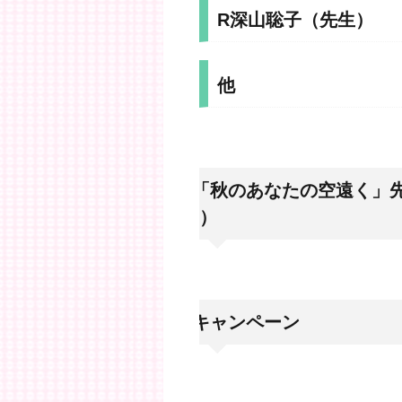
R深山聡子（先生）
他
●「秋のあなたの空遠く」先
曲）
●キャンペーン