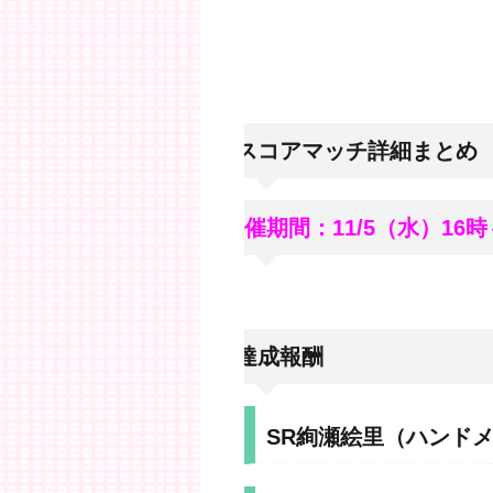
●スコアマッチ詳細まとめ
開催期間：11/5（水）16時
●達成報酬
SR絢瀬絵里（ハンド