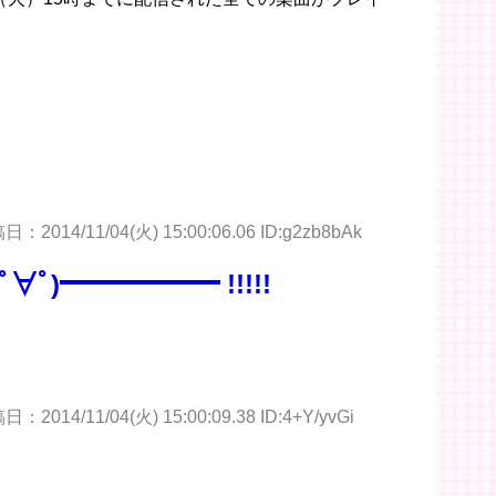
：2014/11/04(火) 15:00:06.06 ID:g2zb8bAk
∀ﾟ)━━━━━━ !!!!!
：2014/11/04(火) 15:00:09.38 ID:4+Y/yvGi