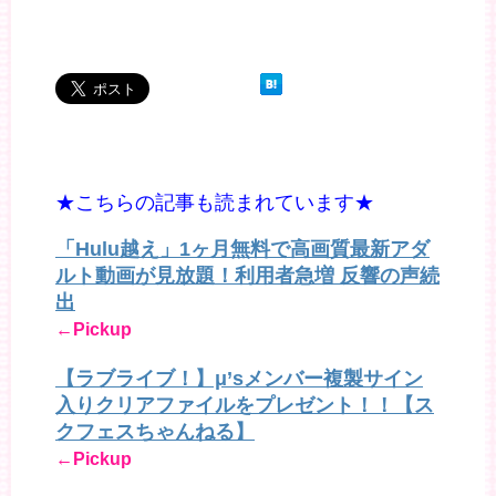
★こちらの記事も読まれています★
「Hulu越え」1ヶ月無料で高画質最新アダ
ルト動画が見放題！利用者急増 反響の声続
出
←Pickup
【ラブライブ！】μ’sメンバー複製サイン
入りクリアファイルをプレゼント！！【ス
クフェスちゃんねる】
←Pickup