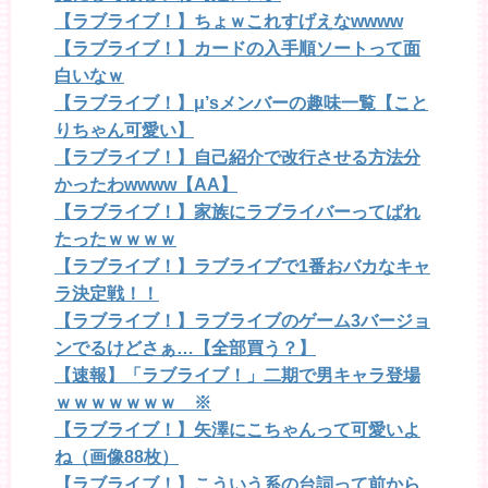
【ラブライブ！】ちょｗこれすげえなwwww
【ラブライブ！】カードの入手順ソートって面
白いなｗ
【ラブライブ！】μ’sメンバーの趣味一覧【こと
りちゃん可愛い】
【ラブライブ！】自己紹介で改行させる方法分
かったわwwww【AA】
【ラブライブ！】家族にラブライバーってばれ
たったｗｗｗｗ
【ラブライブ！】ラブライブで1番おバカなキャ
ラ決定戦！！
【ラブライブ！】ラブライブのゲーム3バージョ
ンでるけどさぁ…【全部買う？】
【速報】「ラブライブ！」二期で男キャラ登場
ｗｗｗｗｗｗｗ ※
【ラブライブ！】矢澤にこちゃんって可愛いよ
ね（画像88枚）
【ラブライブ！】こういう系の台詞って前から