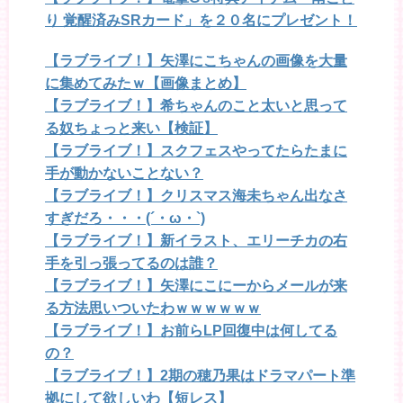
り 覚醒済みSRカード」を２０名にプレゼント！
【ラブライブ！】矢澤にこちゃんの画像を大量
に集めてみたｗ【画像まとめ】
【ラブライブ！】希ちゃんのこと太いと思って
る奴ちょっと来い【検証】
【ラブライブ！】スクフェスやってたらたまに
手が動かないことない？
【ラブライブ！】クリスマス海未ちゃん出なさ
すぎだろ・・・(´・ω・`)
【ラブライブ！】新イラスト、エリーチカの右
手を引っ張ってるのは誰？
【ラブライブ！】矢澤にこにーからメールが来
る方法思いついたわｗｗｗｗｗｗ
【ラブライブ！】お前らLP回復中は何してる
の？
【ラブライブ！】2期の穂乃果はドラマパート準
拠にして欲しいわ【短レス】