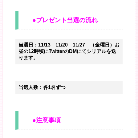
●プレゼント当選の流れ
当選日：11/13 11/20 11/27 （金曜日）お
昼の12時頃にTwitterのDMにてシリアルを送
ります。
当選人数：各1名ずつ
●注意事項