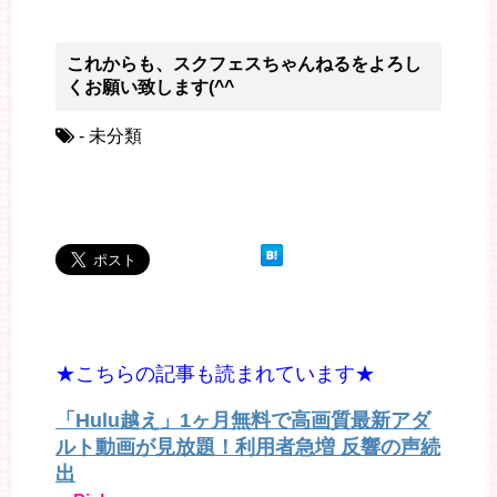
これからも、スクフェスちゃんねるをよろし
くお願い致します(^^ゞ
- 未分類
★こちらの記事も読まれています★
「Hulu越え」1ヶ月無料で高画質最新アダ
ルト動画が見放題！利用者急増 反響の声続
出