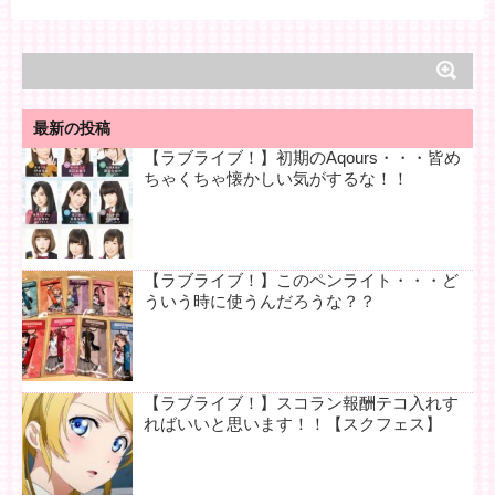
最新の投稿
【ラブライブ！】初期のAqours・・・皆め
ちゃくちゃ懐かしい気がするな！！
【ラブライブ！】このペンライト・・・ど
ういう時に使うんだろうな？？
【ラブライブ！】スコラン報酬テコ入れす
ればいいと思います！！【スクフェス】