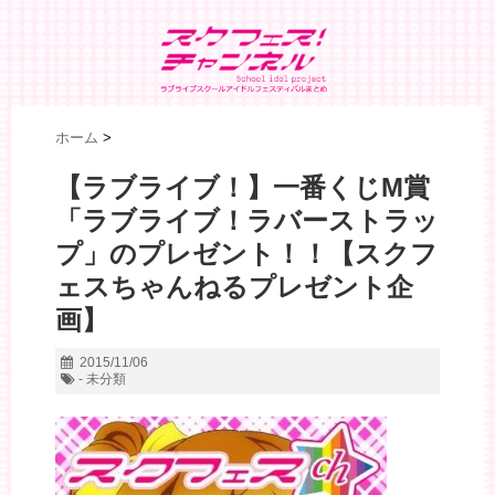
ホーム
>
【ラブライブ！】一番くじM賞
「ラブライブ！ラバーストラッ
プ」のプレゼント！！【スクフ
ェスちゃんねるプレゼント企
画】
2015/11/06
- 未分類