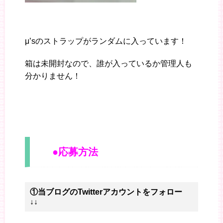
μ’sのストラップがランダムに入っています！
箱は未開封なので、誰が入っているか管理人も
分かりません！
●応募方法
①当ブログのTwitterアカウントをフォロー
↓↓