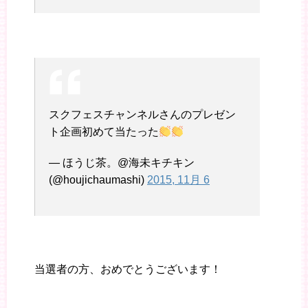
スクフェスチャンネルさんのプレゼン
ト企画初めて当たった
— ほうじ茶。@海未キチキン
(@houjichaumashi)
2015, 11月 6
当選者の方、おめでとうございます！