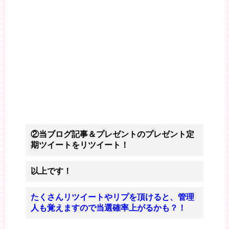
②当ブログ記事＆プレゼントのプレゼント定
期ツイートをリツイート！
以上です！
たくさんリツイートやリプを頂けると、管理
人も覚えますので当選確率上がるかも？！