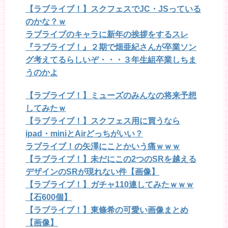
【ラブライブ！】スクフェスでJC・JSっている
のかな？ｗ
ラブライブのキャラに新年の挨拶をするスレ
『ラブライブ！』２期で畑亜紀さんが卒業ソン
グ考えてるらしいぞ・・・３年生組卒業しちま
うのかよ
【ラブライブ！】ミューズのみんなの将来予想
してみたｗ
【ラブライブ！】スクフェス用に買うなら
ipad・miniとAirどっちがいい？
ラブライブ！の矢澤にことかいう痛ｗｗｗ
【ラブライブ！】未だにこの2つのSRを越える
デザインのSRが現れない件【画像】
【ラブライブ！】ガチャ110連してみたｗｗｗ
【石600個】
【ラブライブ！】東條希の可愛い画像まとめ
【画像】