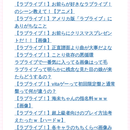
【ラブライブ！】お前らが好きなラブライブ！
のシーン教えて！【アニメ】
【ラブライブ！】アメリカ版「ラブライブ」に
ありがちなこと
【ラブライブ！】お前らにクリスマスプレゼン
トだ！！【画像】
【ラブライブ！】正直譜面より曲が大事だよな
【ラブライブ！】ことり依存の悪循環
ラブライブで一番気に入ってる画像はって毛
ラブライブって明らかに残念な見た目の娘が来
たらどうするの？
【ラブライブ！】vitaゲーって初回限定盤と通常
盤って何が違うの？
【ラブライブ！】海未ちゃんの指名料ｗｗｗ
【画像】
【ラブライブ！】超上級者向けのプレイ方法考
えたったｗ【ハードｗ】
【ラブライブ！】各キャラのちちくらべ画像み