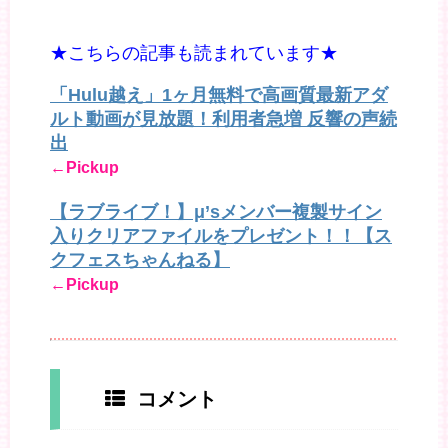
★こちらの記事も読まれています★
「Hulu越え」1ヶ月無料で高画質最新アダ
ルト動画が見放題！利用者急増 反響の声続
出
←Pickup
【ラブライブ！】μ’sメンバー複製サイン
入りクリアファイルをプレゼント！！【ス
クフェスちゃんねる】
←Pickup
コメント