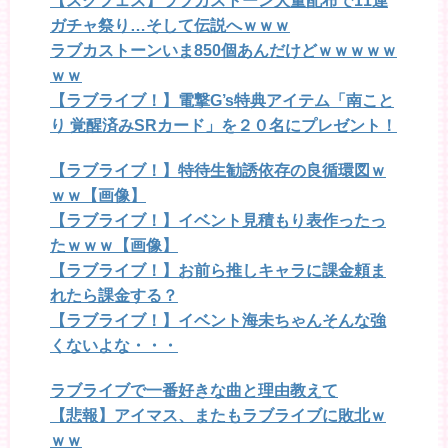
【スクフェス】ラブカストーン大量配布で11連
ガチャ祭り…そして伝説へｗｗｗ
ラブカストーンいま850個あんだけどｗｗｗｗｗ
ｗｗ
【ラブライブ！】電撃G’s特典アイテム「南こと
り 覚醒済みSRカード」を２０名にプレゼント！
【ラブライブ！】特待生勧誘依存の良循環図ｗ
ｗｗ【画像】
【ラブライブ！】イベント見積もり表作ったっ
たｗｗｗ【画像】
【ラブライブ！】お前ら推しキャラに課金頼ま
れたら課金する？
【ラブライブ！】イベント海未ちゃんそんな強
くないよな・・・
ラブライブで一番好きな曲と理由教えて
【悲報】アイマス、またもラブライブに敗北ｗ
ｗｗ