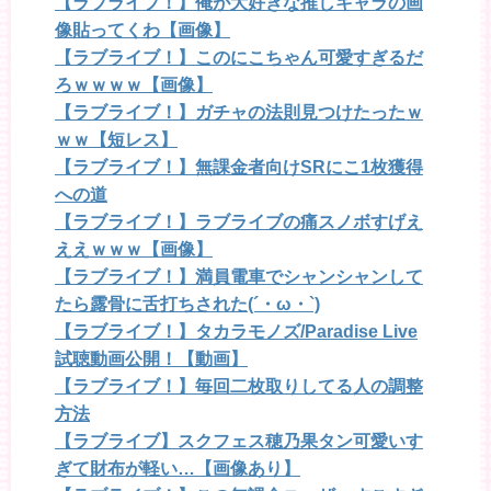
【ラブライブ！】俺が大好きな推しキャラの画
像貼ってくわ【画像】
【ラブライブ！】このにこちゃん可愛すぎるだ
ろｗｗｗｗ【画像】
【ラブライブ！】ガチャの法則見つけたったｗ
ｗｗ【短レス】
【ラブライブ！】無課金者向けSRにこ1枚獲得
への道
【ラブライブ！】ラブライブの痛スノボすげえ
ええｗｗｗ【画像】
【ラブライブ！】満員電車でシャンシャンして
たら露骨に舌打ちされた(´・ω・`)
【ラブライブ！】タカラモノズ/Paradise Live
試聴動画公開！【動画】
【ラブライブ！】毎回二枚取りしてる人の調整
方法
【ラブライブ】スクフェス穂乃果タン可愛いす
ぎて財布が軽い…【画像あり】