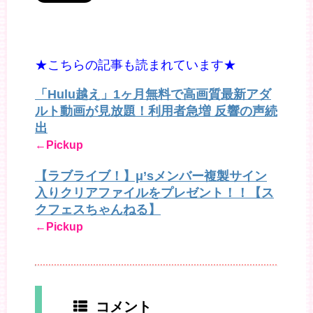
★こちらの記事も読まれています★
「Hulu越え」1ヶ月無料で高画質最新アダ
ルト動画が見放題！利用者急増 反響の声続
出
←Pickup
【ラブライブ！】μ’sメンバー複製サイン
入りクリアファイルをプレゼント！！【ス
クフェスちゃんねる】
←Pickup
コメント