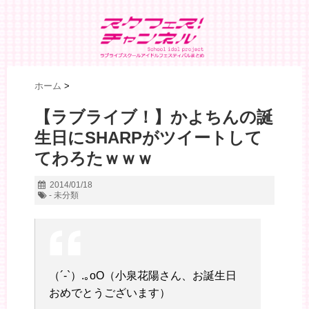
ホーム
>
【ラブライブ！】かよちんの誕
生日にSHARPがツイートして
てわろたｗｗｗ
2014/01/18
- 未分類
（´-`）.｡oO（小泉花陽さん、お誕生日
おめでとうございます）