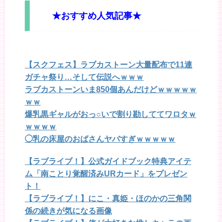
★おすすめ人気記事★
【スクフェス】ラブカストーン大量配布で11連
ガチャ祭り…そして伝説へｗｗｗ
ラブカストーンいま850個あんだけどｗｗｗｗｗ
ｗｗ
爆乳黒ギャルがおっ○いで割り勘しててワロタｗ
ｗｗｗｗ
◯乳の床屋のおばさんヤバすぎｗｗｗｗｗ
【ラブライブ！】公式ガイドブック特典アイテ
ム「南ことり覚醒済みURカード」をプレゼン
ト！
【ラブライブ！】にこ・真姫・ほのかの三角関
係の続きが気になる画像