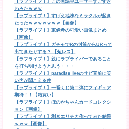
【ラブライブ！】この無課金ユーザーすごすぎ
わろたｗｗｗ
【ラブライブ！】すげえ地味なミラクルが起き
たったｗｗｗｗｗｗｗ【画像】
【ラブライブ！】東條希の可愛い画像まとめ
【画像】
【ラブライブ！】ガチャでRの封筒からURって
出てきたりする？ 【短レス】
【ラブライブ！】親にラブライバーであること
を打ち明けようと思う・・・
【ラブライブ！】paradise liveのサビ直前に笑
い声が聞こえる件
【ラブライブ！】一番くじ第二弾にフィギュア
期待！！【箱買い】
【ラブライブ！】ほのかちゃんカードコレクシ
ョン【画像】
【ラブライブ！】剥ぎエリチカ作ってみた結果
ｗｗｗ【画像】