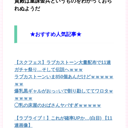
貴殿は重課金兵というものをわかっておら
れぬようだ
★おすすめ人気記事★
【スクフェス】ラブカストーン大量配布で11連
ガチャ祭り…そして伝説へｗｗｗ
ラブカストーンいま850個あんだけどｗｗｗｗｗ
ｗｗ
爆乳黒ギャルがおっ○いで割り勘しててワロタｗ
ｗｗｗｗ
◯乳の床屋のおばさんヤバすぎｗｗｗｗｗ
【ラブライブ！】これが確率UPか…(白目) 【11
連画像】