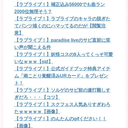
【ラブライブ！】補正込み56000でも曲ラン
2000位無理そう？
【ラブライブ！】ラブライブのキャラの脱ぎた
てパンツ描くのにハマッてるのだが【閲覧注
意】
【ラブライブ！】paradise liveのサビ直前に笑
い声が聞こえる件
【ラブライブ！】妖怪コスの9人ってくっそ可愛
いなｗｗｗ【sid】
【ラブライブ！】公式ガイドブック特典アイテ
ム「南ことり覚醒済みURカード」をプレゼン
ト！
【ラブライブ！】ソルゲのサビ前の連打難しす
ぎだろ・・・【コツ】
【ラブライブ！】スクフェス人気ありすぎわろ
たｗｗｗｗｗ【画像】
【ラブライブ！】のんたんのgifください！！
【画像】