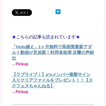
★こちらの記事も読まれています★
「Hulu越え」1ヶ月無料で高画質最新アダ
ルト動画が見放題！利用者急増 反響の声続
出
←Pickup
【ラブライブ！】μ’sメンバー複製サイン
入りクリアファイルをプレゼント！！【ス
クフェスちゃんねる】
←Pickup