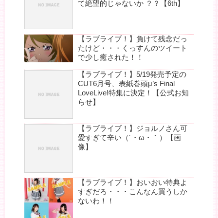
て絶望的じゃないか ？？【6th】
【ラブライブ！】負けて残念だっ
たけど・・・くっすんのツイート
で少し癒された！！
【ラブライブ！】5/19発売予定の
CUT6月号、表紙巻頭μ’s Final
LoveLive!特集に決定！【公式お知
らせ】
【ラブライブ！】ジョルノさん可
愛すぎて辛い（´・ω・｀）【画
像】
【ラブライブ！】おいおい特典よ
すぎだろ・・・こんなん買うしか
ないわ！！