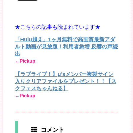
★こちらの記事も読まれています★
「Hulu越え」1ヶ月無料で高画質最新アダ
ルト動画が見放題！利用者急増 反響の声続
出
←Pickup
【ラブライブ！】μ’sメンバー複製サイン
入りクリアファイルをプレゼント！！【ス
クフェスちゃんねる】
←Pickup
コメント