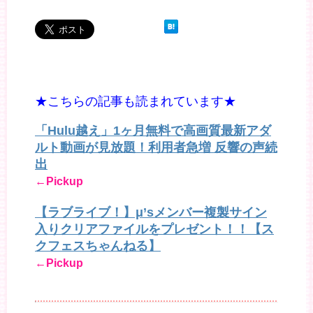
★こちらの記事も読まれています★
「Hulu越え」1ヶ月無料で高画質最新アダ
ルト動画が見放題！利用者急増 反響の声続
出
←Pickup
【ラブライブ！】μ’sメンバー複製サイン
入りクリアファイルをプレゼント！！【ス
クフェスちゃんねる】
←Pickup