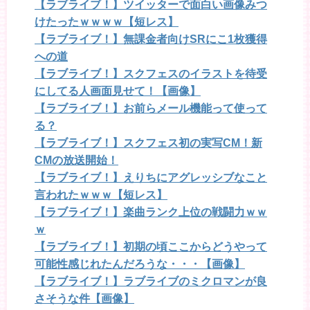
【ラブライブ！】ツイッターで面白い画像みつ
けたったｗｗｗｗ【短レス】
【ラブライブ！】無課金者向けSRにこ1枚獲得
への道
【ラブライブ！】スクフェスのイラストを待受
にしてる人画面見せて！【画像】
【ラブライブ！】お前らメール機能って使って
る？
【ラブライブ！】スクフェス初の実写CM！新
CMの放送開始！
【ラブライブ！】えりちにアグレッシブなこと
言われたｗｗｗ【短レス】
【ラブライブ！】楽曲ランク上位の戦闘力ｗｗ
ｗ
【ラブライブ！】初期の頃ここからどうやって
可能性感じれたんだろうな・・・【画像】
【ラブライブ！】ラブライブのミクロマンが良
さそうな件【画像】