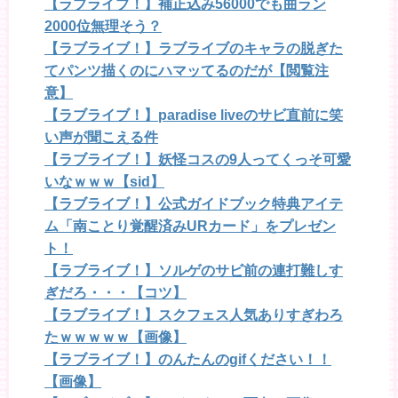
【ラブライブ！】補正込み56000でも曲ラン
2000位無理そう？
【ラブライブ！】ラブライブのキャラの脱ぎた
てパンツ描くのにハマッてるのだが【閲覧注
意】
【ラブライブ！】paradise liveのサビ直前に笑
い声が聞こえる件
【ラブライブ！】妖怪コスの9人ってくっそ可愛
いなｗｗｗ【sid】
【ラブライブ！】公式ガイドブック特典アイテ
ム「南ことり覚醒済みURカード」をプレゼン
ト！
【ラブライブ！】ソルゲのサビ前の連打難しす
ぎだろ・・・【コツ】
【ラブライブ！】スクフェス人気ありすぎわろ
たｗｗｗｗｗ【画像】
【ラブライブ！】のんたんのgifください！！
【画像】