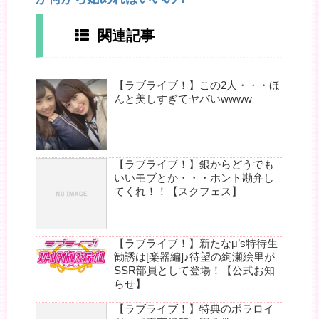
関連記事
【ラブライブ！】この2人・・・ほ
んと美しすぎてヤバいwwww
【ラブライブ！】銀からどうでも
いいモブとか・・・ホント勘弁し
てくれ！！【スクフェス】
【ラブライブ！】新たなμ’s特待生
勧誘は[楽器編]♪待望の絢瀬絵里が
SSR部員として登場！【公式お知
らせ】
【ラブライブ！】特典のポラロイ