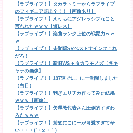
【ラブライブ！】タカラトミーからラブライブ
のフィギュア既出？！！【画像あり】
【ラブライブ！】えりちにアグレッシブなこと
言われたｗｗｗ【短レス】
【ラブライブ！】楽曲ランク上位の戦闘力ｗｗ
ｗ
【ラブライブ！】未覚醒SRベストナインはこれ
だろ！
【ラブライブ！】新旧WS + タカラモノズ【各キ
ャラの画像】
【ラブライブ！】187連でにこにー覚醒しました
（白目）
【ラブライブ！】剥ぎエリチカ作ってみた結果
ｗｗｗ【画像】
【ラブライブ！】矢澤教代表さん圧倒的すぎわ
ろたｗｗｗ
【ラブライブ！】覚醒にこにーが可愛すぎて辛
い・・・(´・ω・｀)