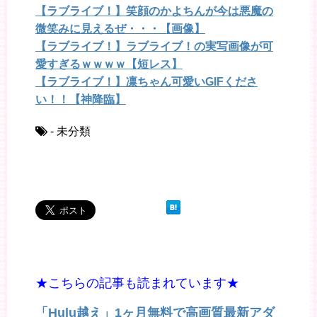
【ラブライブ！】笑顔のかよちんが今は悪魔の
微笑みに見えるぜ・・・【画像】
【ラブライブ！】ラブライブ！の実写画像が可
愛すぎるｗｗｗｗ【短レス】
【ラブライブ！】凛ちゃん可愛いGIFくださ
い！！【神降臨】
- 未分類
★こちらの記事も読まれています★
「Hulu越え」1ヶ月無料で高画質最新アダ