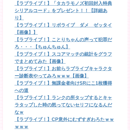
【ラブライブ！】「タカラモノズ初回封入特典
シリアルコード」をプレゼント！！【詳細あ
り】
【ラブライブ！】リボライブ ダメ ゼッタイ
【画像】】
【ラブライブ！】ことりちゃんの声って犯罪だ
ろ・・・【ちゅんちゅん】
【ラブライブ！】スコアマッチの統計をグラフ
でまとめてみた【画像】
【ラブライブ！】お前らラブライブキャラクタ
ー診断表やってみろｗｗｗ【画像】
【ラブライブ！】無課金者向けSRにこ1枚獲得
への道
【ラブライブ！】ランクの所タップするとキャ
ラタップした時の怒ってないセリフになるんだ
なｗ
【ラブライブ！】CP意外にむずすぎわろたｗｗ
ｗｗｗ