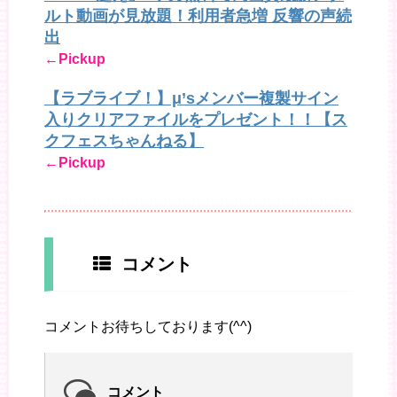
ルト動画が見放題！利用者急増 反響の声続
出
←Pickup
【ラブライブ！】μ’sメンバー複製サイン
入りクリアファイルをプレゼント！！【ス
クフェスちゃんねる】
←Pickup
コメント
コメントお待ちしております(^^)
コメント