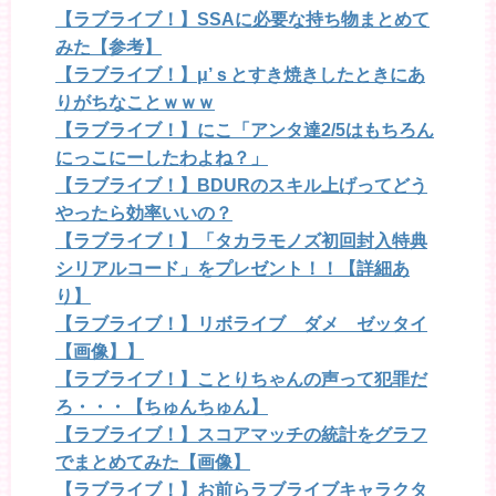
【ラブライブ！】SSAに必要な持ち物まとめて
みた【参考】
【ラブライブ！】μ’ｓとすき焼きしたときにあ
りがちなことｗｗｗ
【ラブライブ！】にこ「アンタ達2/5はもちろん
にっこにーしたわよね？」
【ラブライブ！】BDURのスキル上げってどう
やったら効率いいの？
【ラブライブ！】「タカラモノズ初回封入特典
シリアルコード」をプレゼント！！【詳細あ
り】
【ラブライブ！】リボライブ ダメ ゼッタイ
【画像】】
【ラブライブ！】ことりちゃんの声って犯罪だ
ろ・・・【ちゅんちゅん】
【ラブライブ！】スコアマッチの統計をグラフ
でまとめてみた【画像】
【ラブライブ！】お前らラブライブキャラクタ