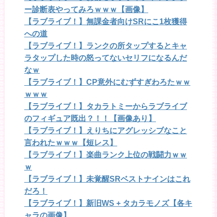
ー診断表やってみろｗｗｗ【画像】
【ラブライブ！】無課金者向けSRにこ1枚獲得
への道
【ラブライブ！】ランクの所タップするとキャ
ラタップした時の怒ってないセリフになるんだ
なｗ
【ラブライブ！】CP意外にむずすぎわろたｗｗ
ｗｗｗ
【ラブライブ！】タカラトミーからラブライブ
のフィギュア既出？！！【画像あり】
【ラブライブ！】えりちにアグレッシブなこと
言われたｗｗｗ【短レス】
【ラブライブ！】楽曲ランク上位の戦闘力ｗｗ
ｗ
【ラブライブ！】未覚醒SRベストナインはこれ
だろ！
【ラブライブ！】新旧WS + タカラモノズ【各キ
ャラの画像】