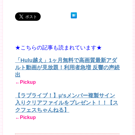
★こちらの記事も読まれています★
「Hulu越え」1ヶ月無料で高画質最新アダ
ルト動画が見放題！利用者急増 反響の声続
出
←Pickup
【ラブライブ！】μ’sメンバー複製サイン
入りクリアファイルをプレゼント！！【ス
クフェスちゃんねる】
←Pickup