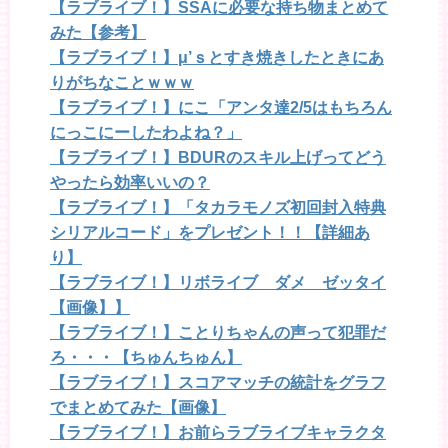
【ラブライブ！】SSAに必要な持ち物まとめて
みた【参考】
【ラブライブ！】μ’ｓとすき焼きしたときにあ
りがちなことｗｗｗ
【ラブライブ！】にこ「アンタ達2/5はもちろん
にっこにーしたわよね？」
【ラブライブ！】BDURのスキル上げってどう
やったら効率いいの？
【ラブライブ！】「タカラモノズ初回封入特典
シリアルコード」をプレゼント！！【詳細あ
り】
【ラブライブ！】リボライブ ダメ ゼッタイ
【画像】】
【ラブライブ！】ことりちゃんの声って犯罪だ
ろ・・・【ちゅんちゅん】
【ラブライブ！】スコアマッチの統計をグラフ
でまとめてみた【画像】
【ラブライブ！】お前らラブライブキャラクタ