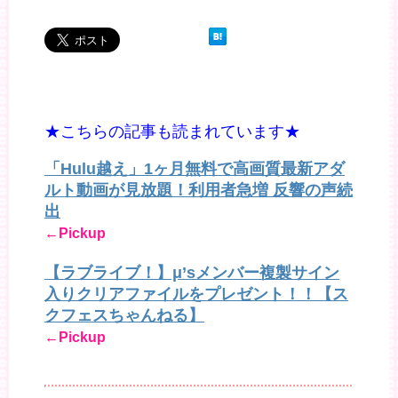
★こちらの記事も読まれています★
「Hulu越え」1ヶ月無料で高画質最新アダ
ルト動画が見放題！利用者急増 反響の声続
出
←Pickup
【ラブライブ！】μ’sメンバー複製サイン
入りクリアファイルをプレゼント！！【ス
クフェスちゃんねる】
←Pickup