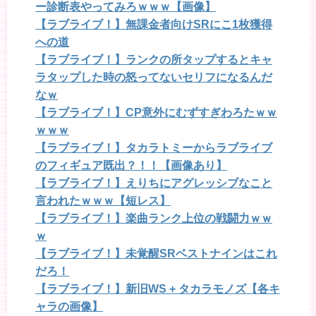
ー診断表やってみろｗｗｗ【画像】
【ラブライブ！】無課金者向けSRにこ1枚獲得
への道
【ラブライブ！】ランクの所タップするとキャ
ラタップした時の怒ってないセリフになるんだ
なｗ
【ラブライブ！】CP意外にむずすぎわろたｗｗ
ｗｗｗ
【ラブライブ！】タカラトミーからラブライブ
のフィギュア既出？！！【画像あり】
【ラブライブ！】えりちにアグレッシブなこと
言われたｗｗｗ【短レス】
【ラブライブ！】楽曲ランク上位の戦闘力ｗｗ
ｗ
【ラブライブ！】未覚醒SRベストナインはこれ
だろ！
【ラブライブ！】新旧WS + タカラモノズ【各キ
ャラの画像】