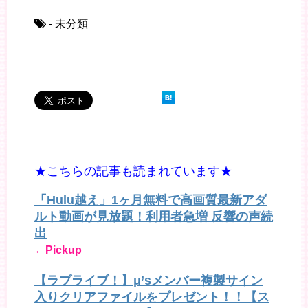
- 未分類
★こちらの記事も読まれています★
「Hulu越え」1ヶ月無料で高画質最新アダ
ルト動画が見放題！利用者急増 反響の声続
出
←Pickup
【ラブライブ！】μ’sメンバー複製サイン
入りクリアファイルをプレゼント！！【ス