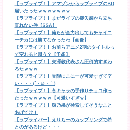
【ラブライブ！】アマゾンからラブライブのBD
届いたったｗｗｗｗｗｗｗ
【ラブライブ！】まだライブの喪失感から立ち
直れない件【SSA】
【ラブライブ！】俺らが全力出してもチャイニ
ーチカには勝てなかったわ【画像】
【ラブライブ！】お前らアニメ2期のタイトルっ
て変わると思う？【予想】
【ラブライブ！】矢澤教代表さん圧倒的すぎわ
ろたｗｗｗ
【ラブライブ！】覚醒にこにーが可愛すぎて辛
い・・・(´・ω・｀)
【ラブライブ！】各キャラの手作りチョコ作っ
たったｗｗｗｗｗ【可愛いすぎｗ】
【ラブライブ！】穂乃果が検索してそうなこと
あげてけ！
【ラブライバー】えりちーのカップリングで希
とのがあるけど・・・