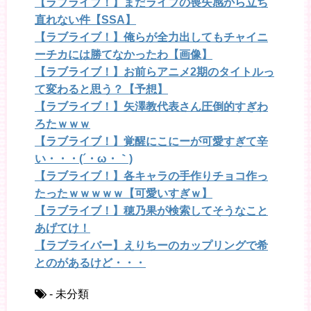
【ラブライブ！】まだライブの喪失感から立ち
直れない件【SSA】
【ラブライブ！】俺らが全力出してもチャイニ
ーチカには勝てなかったわ【画像】
【ラブライブ！】お前らアニメ2期のタイトルっ
て変わると思う？【予想】
【ラブライブ！】矢澤教代表さん圧倒的すぎわ
ろたｗｗｗ
【ラブライブ！】覚醒にこにーが可愛すぎて辛
い・・・(´・ω・｀)
【ラブライブ！】各キャラの手作りチョコ作っ
たったｗｗｗｗｗ【可愛いすぎｗ】
【ラブライブ！】穂乃果が検索してそうなこと
あげてけ！
【ラブライバー】えりちーのカップリングで希
とのがあるけど・・・
- 未分類