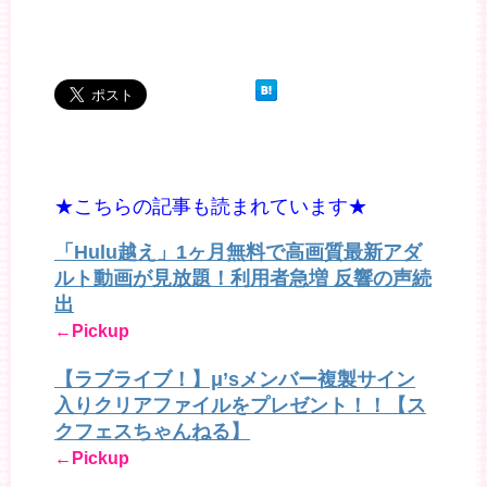
★こちらの記事も読まれています★
「Hulu越え」1ヶ月無料で高画質最新アダ
ルト動画が見放題！利用者急増 反響の声続
出
←Pickup
【ラブライブ！】μ’sメンバー複製サイン
入りクリアファイルをプレゼント！！【ス
クフェスちゃんねる】
←Pickup