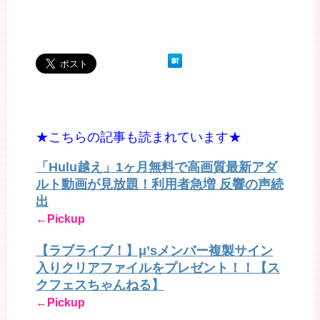
★こちらの記事も読まれています★
「Hulu越え」1ヶ月無料で高画質最新アダ
ルト動画が見放題！利用者急増 反響の声続
出
←Pickup
【ラブライブ！】μ’sメンバー複製サイン
入りクリアファイルをプレゼント！！【ス
クフェスちゃんねる】
←Pickup