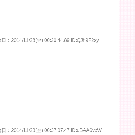
：2014/11/28(金) 00:20:44.89 ID:QJh9F2sy
：2014/11/28(金) 00:37:07.47 ID:uBAA6vxW