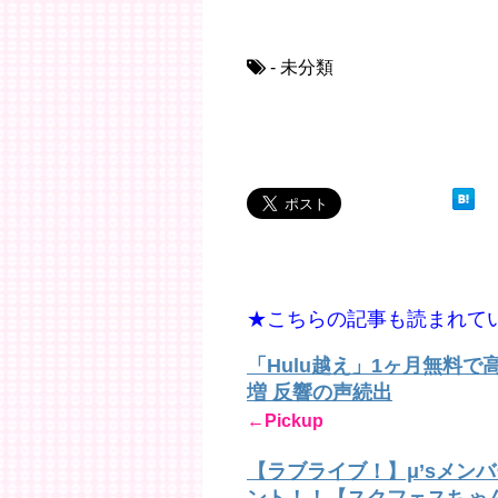
- 未分類
★こちらの記事も読まれて
「Hulu越え」1ヶ月無料
増 反響の声続出
←Pickup
【ラブライブ！】μ’sメン
ント！！【スクフェスちゃ