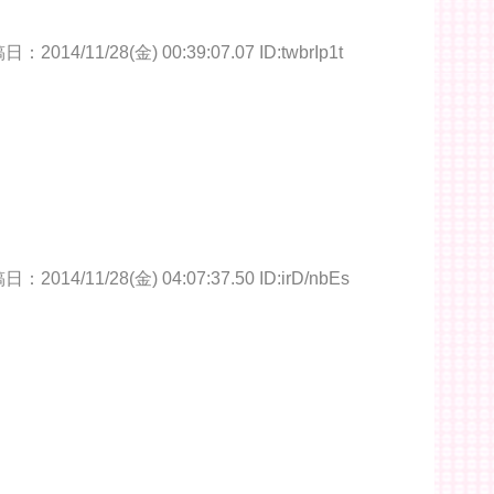
：2014/11/28(金) 00:39:07.07 ID:twbrIp1t
：2014/11/28(金) 04:07:37.50 ID:irD/nbEs