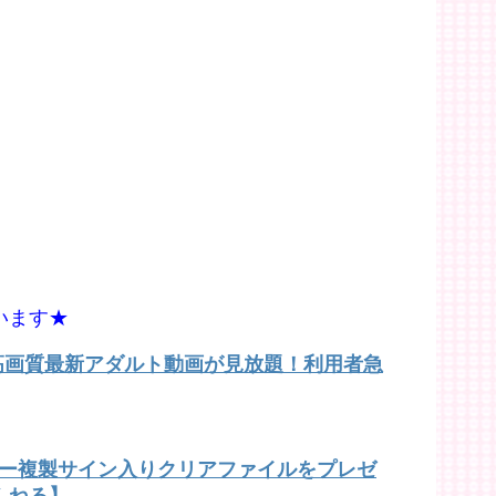
います★
で高画質最新アダルト動画が見放題！利用者急
バー複製サイン入りクリアファイルをプレゼ
んねる】