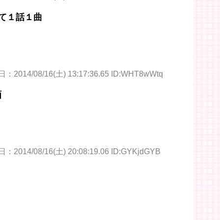
て１話１曲
2014/08/16(土) 13:17:36.65 ID:WHT8wWtq
画
2014/08/16(土) 20:08:19.06 ID:GYKjdGYB