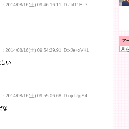
014/08/16(土) 09:46:16.11 ID:Jbl11EL7
ア
ア
014/08/16(土) 09:54:39.91 ID:xJe+xVKL
ー
カ
欲しい
イ
ブ
014/08/16(土) 09:55:06.68 ID:ojcUjgS4
だな