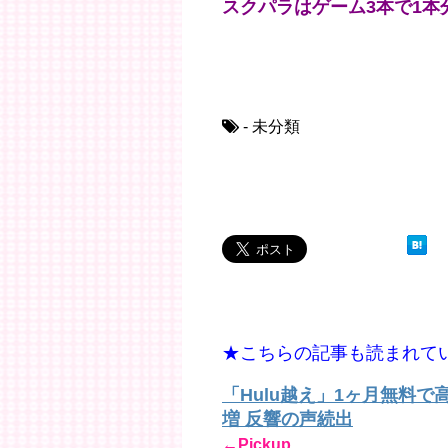
スクパラはゲーム3本で1本
- 未分類
★こちらの記事も読まれて
「Hulu越え」1ヶ月無料
増 反響の声続出
←Pickup