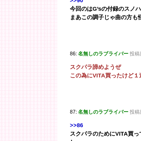
>>90
今回のはG’sの付録のスノ
まあこの調子じゃ曲の方も
86:
名無しのラブライバー
投稿日：
スクパラ諦めようぜ
この為にVITA買ったけど
87:
名無しのラブライバー
投稿日：
>>86
スクパラのためにVITA買