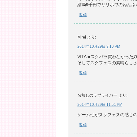
結局9千円でリリホワのねんぷ
返信
Mirei
より:
2014年10月29日 9:10 PM
VITAorスクパラ買わなかっ
そしてスクフェスの素晴らし
返信
名無しのラブライバー
より:
2014年10月29日 11:51 PM
ゲーム性がスクフェスの感じ
返信