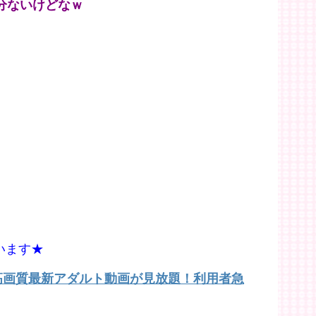
分ないけどなｗ
います★
で高画質最新アダルト動画が見放題！利用者急