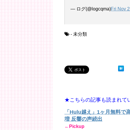
— ログ(@logcqma)
Fri Nov 
- 未分類
★こちらの記事も読まれて
「Hulu越え」1ヶ月無料
増 反響の声続出
←Pickup