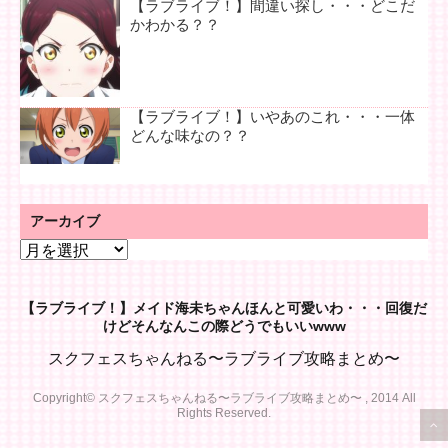
【ラブライブ！】間違い探し・・・どこだ
かわかる？？
【ラブライブ！】いやあのこれ・・・一体
どんな味なの？？
アーカイブ
ア
ー
カ
【ラブライブ！】メイド海未ちゃんほんと可愛いわ・・・回復だ
イ
けどそんなんこの際どうでもいいwww
ブ
スクフェスちゃんねる〜ラブライブ攻略まとめ〜
Copyright© スクフェスちゃんねる〜ラブライブ攻略まとめ〜 , 2014 All
Rights Reserved.