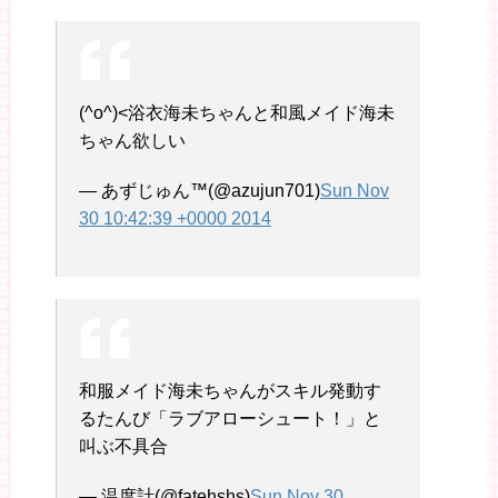
(^o^)<浴衣海未ちゃんと和風メイド海未
ちゃん欲しい
— あずじゅん™(@azujun701)
Sun Nov
30 10:42:39 +0000 2014
和服メイド海未ちゃんがスキル発動す
るたんび「ラブアローシュート！」と
叫ぶ不具合
— 温度計(@fatehshs)
Sun Nov 30