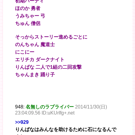
初期パーティ
ほのか 勇者
うみちゃー 弓
ちゅん 僧侶
そっからストーリー進めるごとに
のんちゃん 魔道士
にこにー
エリチカ ダークナイト
りんぱな 二人で1組の二回攻撃
ちゃんまき 踊り子
948:
名無しのラブライバー
2014/11/30(日)
23:04:09.56 ID:uKUrIfg+.net
>>929
りんぱなはみんなを助けるために石になるんで