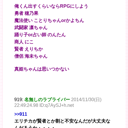
俺くん出すくらいならRPGにしよう
勇者 穂乃果
魔法使い ことりちゃんorかよちん
武闘家 凛ちゃん
踊り子or占い師 のんたん
商人 にこ
賢者 えりちか
僧侶 海未ちゃん
真姫ちゃんは思いつかない
919:
名無しのラブライバー
2014/11/30(日)
22:49:24.98 ID:q7AySJ+h.net
>>911
エリチカが賢者とか割と不安なんだが大丈夫な
んだろうか・・・・