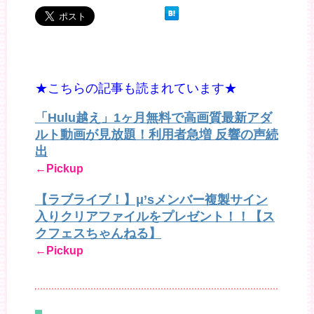
★こちらの記事も読まれています★
「Hulu越え」1ヶ月無料で高画質最新アダ
ルト動画が見放題！利用者急増 反響の声続
出
←Pickup
【ラブライブ！】μ’sメンバー複製サイン
入りクリアファイルをプレゼント！！【ス
クフェスちゃんねる】
←Pickup