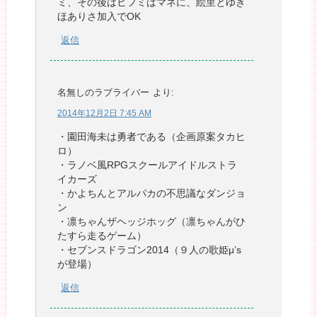
ミ、その後はヒフミはマネに、絵里とゆき
ほありさ加入でOK
返信
名無しのラブライバー
より:
2014年12月2日 7:45 AM
・園田海未は勇者である（企画原案タカヒ
ロ）
・ラノベ風RPGスクールアイドルストラ
イカーズ
・かよちんとアルパカの不思議なダンジョ
ン
・凛ちゃんザヘッジホッグ（凛ちゃんがひ
たすら走るゲーム）
・セブンスドラゴン2014（９人の歌姫μ’s
が登場）
返信