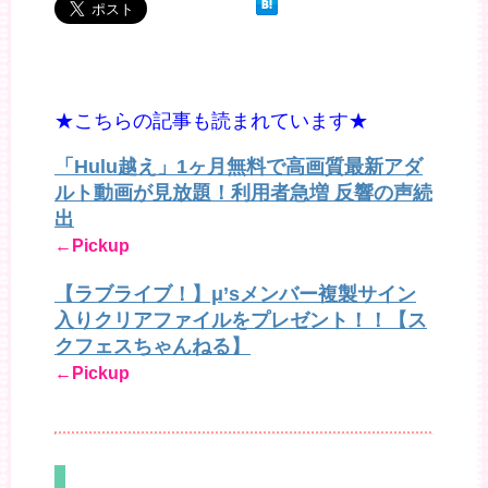
★こちらの記事も読まれています★
「Hulu越え」1ヶ月無料で高画質最新アダ
ルト動画が見放題！利用者急増 反響の声続
出
←Pickup
【ラブライブ！】μ’sメンバー複製サイン
入りクリアファイルをプレゼント！！【ス
クフェスちゃんねる】
←Pickup