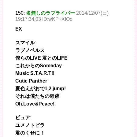
150:
名無しのラブライバー
2014/12/07(日)
19:17:34.03 ID:wKP+XfOo
EX
スマイル:
ラブノベルス
僕らのLIVE 君とのLIFE
これからのSomeday
Music S.T.A.R.T!!
Cutie Panther
夏色えがおで1,2,jump!
それは僕たちの奇跡
Oh,Love&Peace!
ピュア:
ユメノトビラ
君のくせに！