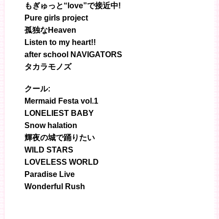
もぎゅっと“love”で接近中!
Pure girls project
孤独なHeaven
Listen to my heart!!
after school NAVIGATORS
タカラモノズ
クール:
Mermaid Festa vol.1
LONELIEST BABY
Snow halation
輝夜の城で踊りたい
WILD STARS
LOVELESS WORLD
Paradise Live
Wonderful Rush