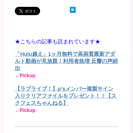
★こちらの記事も読まれています★
「Hulu越え」1ヶ月無料で高画質最新アダ
ルト動画が見放題！利用者急増 反響の声続
出
←Pickup
【ラブライブ！】μ’sメンバー複製サイン
入りクリアファイルをプレゼント！！【ス
クフェスちゃんねる】
←Pickup