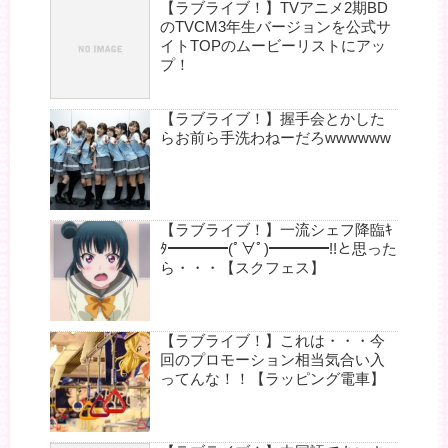
【ラブライブ！】TVアニメ2期BD
のTVCM3年生バージョンを公式サ
イトTOPのムービーリストにアッ
プ！
【ラブライブ！】握手会とかした
らお前ら手洗わねーだろwwwwww
【ラブライブ！】一流シェフ降臨ｷ
ﾀ━━━━(ﾟ∀ﾟ)━━━━!!と思った
ら・・・【スクフェス】
【ラブライブ！】これは・・・今
回のプロモーション相当気合い入
ってんな！！【ラッピング電車】