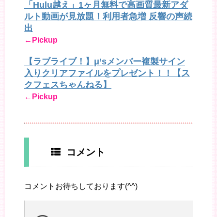
「Hulu越え」1ヶ月無料で高画質最新アダ
ルト動画が見放題！利用者急増 反響の声続
出
←Pickup
【ラブライブ！】μ’sメンバー複製サイン
入りクリアファイルをプレゼント！！【ス
クフェスちゃんねる】
←Pickup
コメント
コメントお待ちしております(^^)