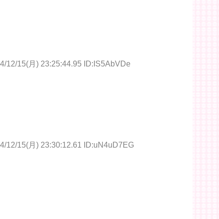
4/12/15(月) 23:25:44.95 ID:IS5AbVDe
4/12/15(月) 23:30:12.61 ID:uN4uD7EG