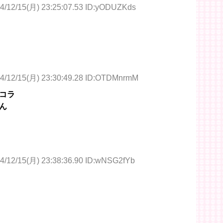
4/12/15(月) 23:25:07.53 ID:yODUZKds
4/12/15(月) 23:30:49.28 ID:OTDMnrmM
コラ
ん
4/12/15(月) 23:38:36.90 ID:wNSG2fYb