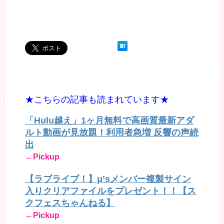
★こちらの記事も読まれています★
「Hulu越え」1ヶ月無料で高画質最新アダ
ルト動画が見放題！利用者急増 反響の声続
出
←Pickup
【ラブライブ！】μ’sメンバー複製サイン
入りクリアファイルをプレゼント！！【ス
クフェスちゃんねる】
←Pickup