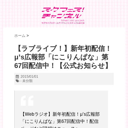
ホーム
>
【ラブライブ！】新年初配信！
μ’s広報部「にこりんぱな」第
67回配信中！【公式お知らせ】
2015/01/01
- 未分類
【Webラジオ】新年初配信！μ’s広報部
「にこりんぱな」第67回配信中！配信