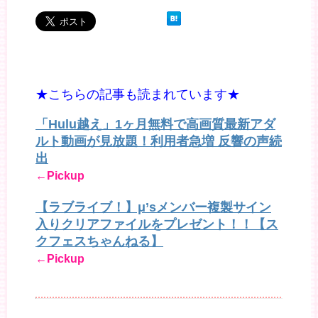
★こちらの記事も読まれています★
「Hulu越え」1ヶ月無料で高画質最新アダ
ルト動画が見放題！利用者急増 反響の声続
出
←Pickup
【ラブライブ！】μ’sメンバー複製サイン
入りクリアファイルをプレゼント！！【ス
クフェスちゃんねる】
←Pickup