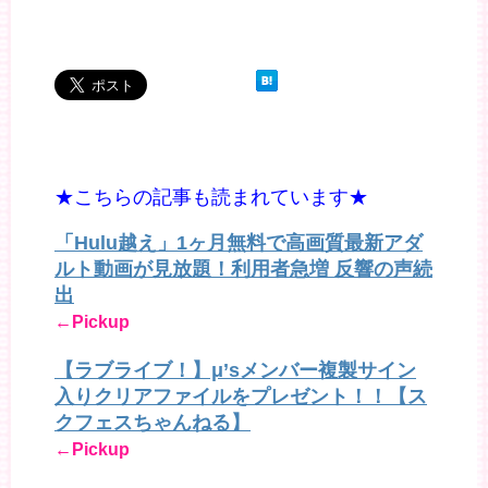
★こちらの記事も読まれています★
「Hulu越え」1ヶ月無料で高画質最新アダ
ルト動画が見放題！利用者急増 反響の声続
出
←Pickup
【ラブライブ！】μ’sメンバー複製サイン
入りクリアファイルをプレゼント！！【ス
クフェスちゃんねる】
←Pickup