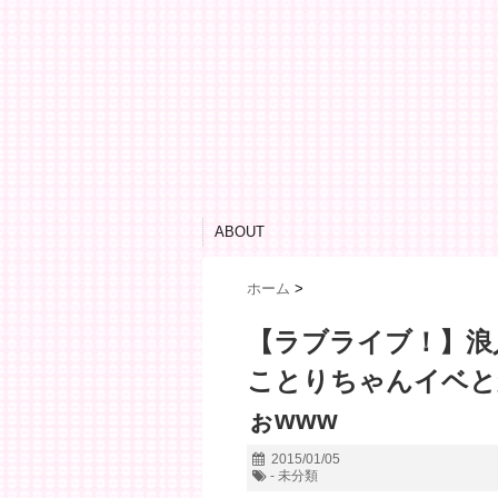
ABOUT
ホーム
>
【ラブライブ！】浪
ことりちゃんイベと
ぉwww
2015/01/05
- 未分類