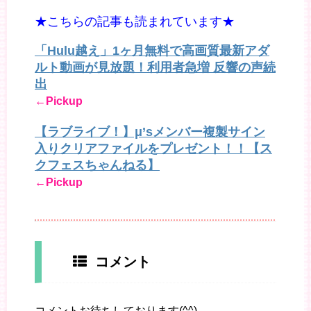
★こちらの記事も読まれています★
「Hulu越え」1ヶ月無料で高画質最新アダ
ルト動画が見放題！利用者急増 反響の声続
出
←Pickup
【ラブライブ！】μ’sメンバー複製サイン
入りクリアファイルをプレゼント！！【ス
クフェスちゃんねる】
←Pickup
コメント
コメントお待ちしております(^^)