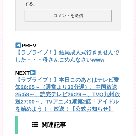
する。
PREV
【ラブライブ！】結局成人式行きませんで
した・・・母さんごめんなさいwww
NEXT
【ラブライブ！】本日このあとはテレビ愛
知26:05～（通常より30分遅）、中国放送
25:58～、読売テレビ26:29～、TVQ九州放
送27:00～、TVアニメ1期第2話「アイドル
を始めよう！」放送！【公式お知らせ】
関連記事