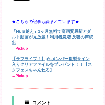
★こちらの記事も読まれています★
「Hulu越え」1ヶ月無料で高画質最新アダ
ルト動画が見放題！利用者急増 反響の声続
出
←Pickup
【ラブライブ！】μ’sメンバー複製サイン
入りクリアファイルをプレゼント！！【ス
クフェスちゃんねる】
←Pickup
コメント